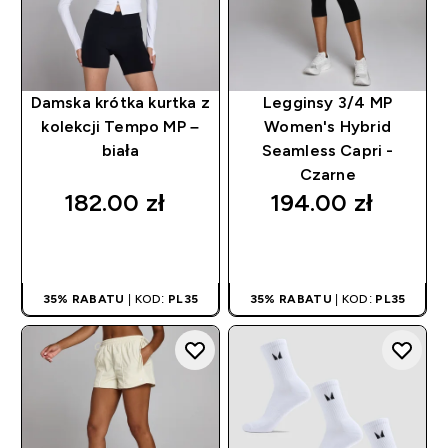
Damska krótka kurtka z
Legginsy 3/4 MP
kolekcji Tempo MP –
Women's Hybrid
biała
Seamless Capri -
Czarne
182.00 zł‎
194.00 zł‎
SZYBKI ZAKUP
SZYBKI ZAKUP
35% RABATU
| KOD:
PL35
35% RABATU
| KOD:
PL35