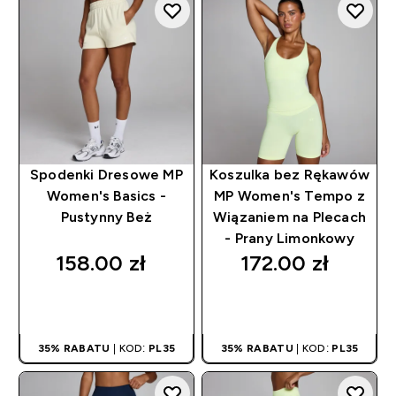
Spodenki Dresowe MP
Koszulka bez Rękawów
Women's Basics -
MP Women's Tempo z
Pustynny Beż
Wiązaniem na Plecach
- Prany Limonkowy
158.00 zł‎
172.00 zł‎
SZYBKI ZAKUP
SZYBKI ZAKUP
35% RABATU
| KOD:
PL35
35% RABATU
| KOD:
PL35