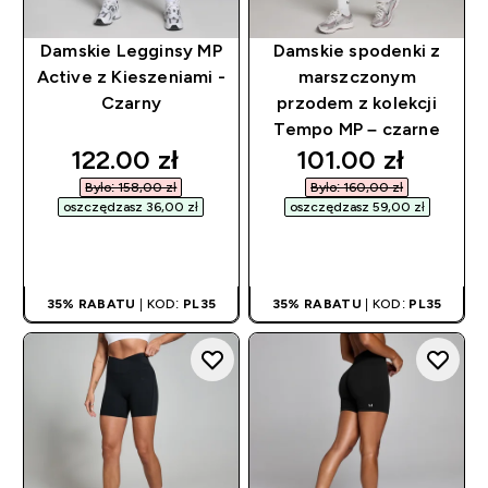
Damskie Legginsy MP
Damskie spodenki z
Active z Kieszeniami -
marszczonym
Czarny
przodem z kolekcji
Tempo MP – czarne
discounted price
discounted pric
122.00 zł‎
101.00 zł‎
Było: 158,00 zł‎
Było: 160,00 zł‎
oszczędzasz 36,00 zł‎
oszczędzasz 59,00 zł‎
SZYBKI ZAKUP
SZYBKI ZAKUP
35% RABATU
| KOD:
PL35
35% RABATU
| KOD:
PL35