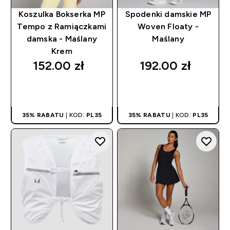
Koszulka Bokserka MP
Spodenki damskie MP
Tempo z Ramiączkami
Woven Floaty -
damska - Maślany
Maślany
Krem
152.00 zł‎
192.00 zł‎
SZYBKI ZAKUP
SZYBKI ZAKUP
35% RABATU
| KOD:
PL35
35% RABATU
| KOD:
PL35