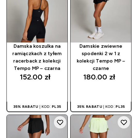
Damska koszulka na
Damskie zwiewne
ramiączkach z tyłem
spodenki 2 w 1 z
racerback z kolekcji
kolekcji Tempo MP –
Tempo MP – czarna
czarne
152.00 zł‎
180.00 zł‎
SZYBKI ZAKUP
SZYBKI ZAKUP
35% RABATU
| KOD:
PL35
35% RABATU
| KOD:
PL35