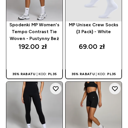
Spodenki MP Women's
MP Unisex Crew Socks
Tempo Contrast Tie
(3 Pack) - White
Woven - Pustynny Beż
192.00 zł‎
69.00 zł‎
SZYBKI ZAKUP
SZYBKI ZAKUP
35% RABATU
| KOD:
PL35
35% RABATU
| KOD:
PL35