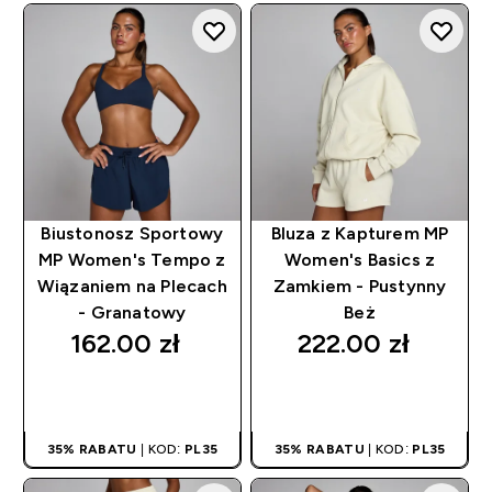
Biustonosz Sportowy
Bluza z Kapturem MP
MP Women's Tempo z
Women's Basics z
Wiązaniem na Plecach
Zamkiem - Pustynny
- Granatowy
Beż
162.00 zł‎
222.00 zł‎
SZYBKI ZAKUP
SZYBKI ZAKUP
35% RABATU
| KOD:
PL35
35% RABATU
| KOD:
PL35