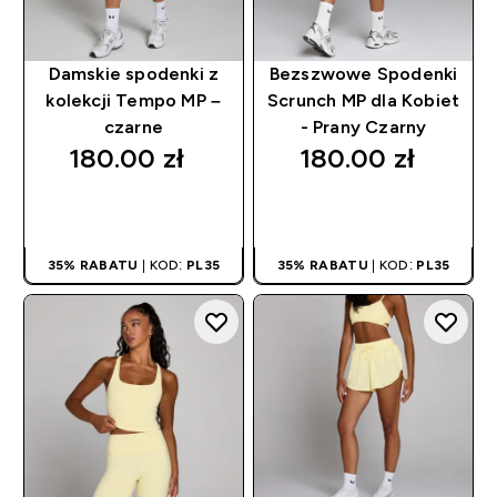
Damskie spodenki z
Bezszwowe Spodenki
kolekcji Tempo MP –
Scrunch MP dla Kobiet
czarne
- Prany Czarny
180.00 zł‎
180.00 zł‎
SZYBKI ZAKUP
SZYBKI ZAKUP
35% RABATU
| KOD:
PL35
35% RABATU
| KOD:
PL35