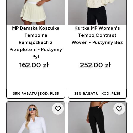
MP Damska Koszulka
Kurtka MP Women's
Tempo na
Tempo Contrast
Ramiączkach z
Woven - Pustynny Beż
Przeplotem - Pustynny
Pył
162.00 zł‎
252.00 zł‎
SZYBKI ZAKUP
SZYBKI ZAKUP
35% RABATU
| KOD:
PL35
35% RABATU
| KOD:
PL35