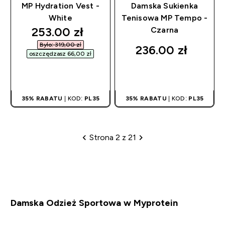
MP Hydration Vest -
Damska Sukienka
White
Tenisowa MP Tempo -
discounted price
253.00 zł‎
Czarna
Było: 319,00 zł‎
236.00 zł‎
oszczędzasz 66,00 zł‎
SZYBKI ZAKUP
SZYBKI ZAKUP
35% RABATU
| KOD:
PL35
35% RABATU
| KOD:
PL35
Strona 2 z 21
Paginacja
Damska Odzież Sportowa w Myprotein