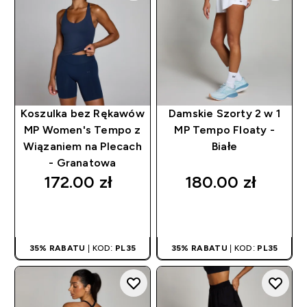
Koszulka bez Rękawów
Damskie Szorty 2 w 1
MP Women's Tempo z
MP Tempo Floaty -
Wiązaniem na Plecach
Białe
- Granatowa
172.00 zł‎
180.00 zł‎
SZYBKI ZAKUP
SZYBKI ZAKUP
35% RABATU
| KOD:
PL35
35% RABATU
| KOD:
PL35