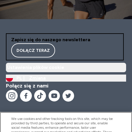
Zapisz się do naszego newslettera
DOŁĄCZ TERAZ
Ustawienia plików cookie
PL |
Zmiana
Połącz się z nami
We use cookies and other tracking tools on this site, which may be
provided by third parties, to operate and secure our site, enable
Pomoc I Informacja
social media features, enhance performance, tailor user