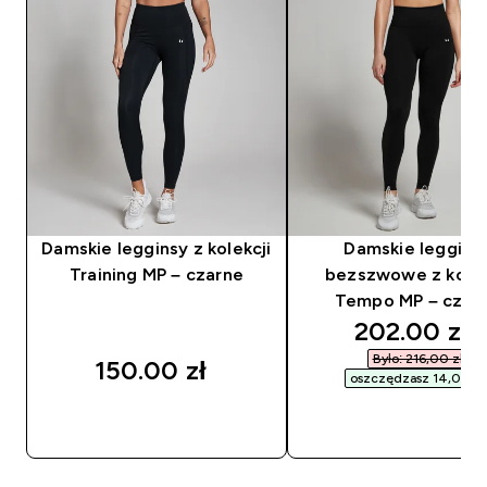
Damskie legginsy z kolekcji
Damskie leggins
Training MP – czarne
bezszwowe z kolek
Tempo MP – czar
discounted
202.00 zł‎
Było: 216,00 zł‎
150.00 zł‎
oszczędzasz 14,00 zł‎
SZYBKI ZAKUP
SZYBKI ZAKUP