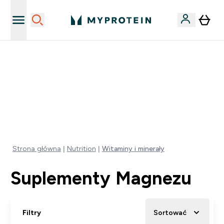
Niezrównana jakość
40% ZNIŻKI NA PRAWIE WSZYSTKOI | KOD: PL40
DARMOWA DOSTAWA PRZY ZAKUPACH POWYŻEJ 115
ZŁ
0 0
:
0 0
:
1 9
:
4 0
Dni
Godziny
Minuty
Sekundy
Strona główna
Nutrition
Witaminy i minerały
Suplementy Magnezu
Filtry
Sortować