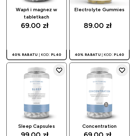
Wapń i magnez w
Electrolyte Gummies
tabletkach
69.00 zł‎
89.00 zł‎
SZYBKI ZAKUP
SZYBKI ZAKUP
40% RABATU
| KOD:
PL40
40% RABATU
| KOD:
PL40
Sleep Capsules
Concentration
99.00 zł‎
69.00 zł‎