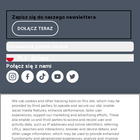
Zapisz się do naszego newslettera
DOŁĄCZ TERAZ
Ustawienia plików cookie
PL |
Zmiana
Połącz się z nami
We use cookies and other tracking tools on this site, which may be
provided by third parties, to operate and secure our site, enable
Pomoc I Informacja
social media features, enhance performance, tailor user
experiences, support our marketing and advertising efforts. These
also enable us and third parties to access and record user and
activity data, such as IP addresses and online identifiers, referring
Produkty
URLs, searches and interactions, browser and device details, and
other usage information, which may be used to provide enhanced
functionality and personalized experiences, analyze and improve