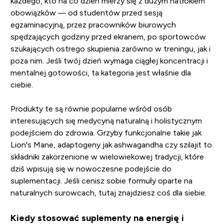
każdego, kto na co dzień mierzy się z dużym natłokiem
obowiązków — od studentów przed sesją
egzaminacyjną, przez pracowników biurowych
spędzających godziny przed ekranem, po sportowców
szukających ostrego skupienia zarówno w treningu, jak i
poza nim. Jeśli twój dzień wymaga ciągłej koncentracji i
mentalnej gotowości, ta kategoria jest właśnie dla
ciebie.
Produkty te są równie popularne wśród osób
interesujących się medycyną naturalną i holistycznym
podejściem do zdrowia. Grzyby funkcjonalne takie jak
Lion's Mane, adaptogeny jak ashwagandha czy szilajit to
składniki zakorzenione w wielowiekowej tradycji, które
dziś wpisują się w nowoczesne podejście do
suplementacji. Jeśli cenisz sobie formuły oparte na
naturalnych surowcach, tutaj znajdziesz coś dla siebie.
Kiedy stosować suplementy na energię i