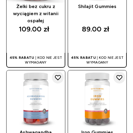
Żelki bez cukru z
Shilajit Gummies
wyciągiem z witanii
ospałej
109.00 zł‎
89.00 zł‎
SZYBKI ZAKUP
SZYBKI ZAKUP
45% RABATU
| KOD NIE JEST
45% RABATU
| KOD NIE JEST
WYMAGANY
WYMAGANY
Ashwagandha
Iron Gummies