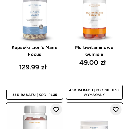
Kapsułki Lion's Mane
Multiwitaminowe
Focus
Gumisie
49.00 zł‎
129.99 zł‎
SZYBKI ZAKUP
SZYBKI ZAKUP
45% RABATU
| KOD NIE JEST
35% RABATU
| KOD:
PL35
WYMAGANY