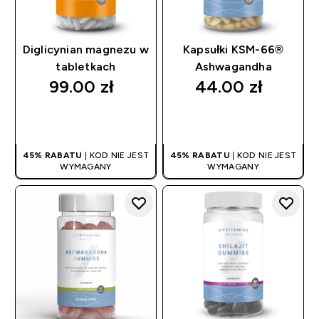
Diglicynian magnezu w
Kapsułki KSM-66®
tabletkach
Ashwagandha
99.00 zł‎
44.00 zł‎
SZYBKI ZAKUP
SZYBKI ZAKUP
45% RABATU
| KOD NIE JEST
45% RABATU
| KOD NIE JEST
WYMAGANY
WYMAGANY