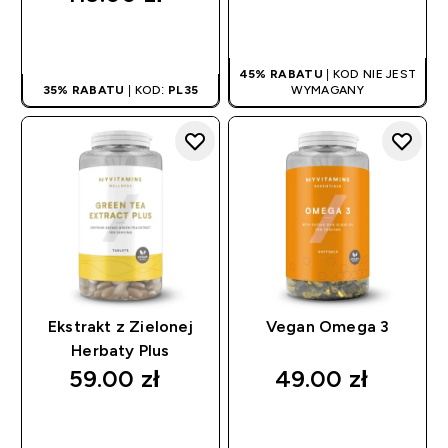
SZYBKI ZAKUP
SZYBKI ZAKUP
45% RABATU
| KOD NIE JEST
35% RABATU
| KOD:
PL35
WYMAGANY
Ekstrakt z Zielonej
Vegan Omega 3
Herbaty Plus
59.00 zł‎
49.00 zł‎
SZYBKI ZAKUP
SZYBKI ZAKUP