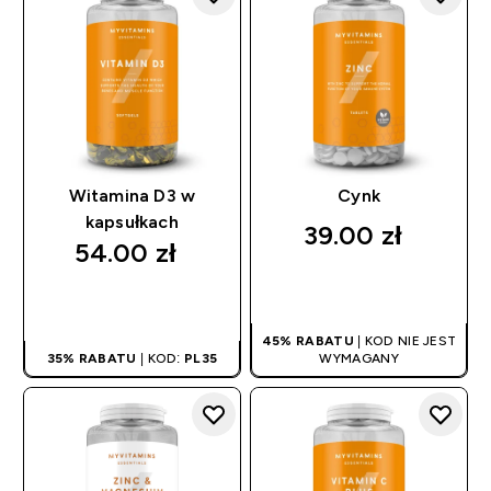
Witamina D3 w
Cynk
kapsułkach
39.00 zł‎
54.00 zł‎
SZYBKI ZAKUP
SZYBKI ZAKUP
45% RABATU
| KOD NIE JEST
35% RABATU
| KOD:
PL35
WYMAGANY