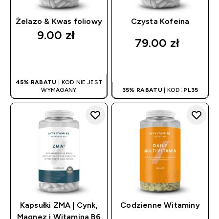
Żelazo & Kwas foliowy
Czysta Kofeina
9.00 zł‎
79.00 zł‎
SZYBKI ZAKUP
SZYBKI ZAKUP
45% RABATU
| KOD NIE JEST
WYMAGANY
35% RABATU
| KOD:
PL35
Kapsułki ZMA | Cynk,
Codzienne Witaminy
Magnez i Witamina B6