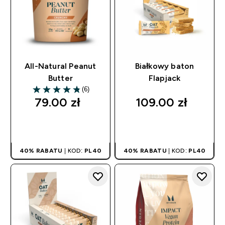
All-Natural Peanut
Białkowy baton
Butter
Flapjack
(6)
4.83 out of 5 stars
79.00 zł‎
109.00 zł‎
SZYBKI ZAKUP
SZYBKI ZAKUP
40% RABATU
| KOD:
PL40
40% RABATU
| KOD:
PL40