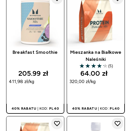
Breakfast Smoothie
Mieszanka na Białkowe
Naleśniki
(5)
4.2 out of 5 stars
205.99 zł‎
64.00 zł‎
411,98 zł‎/kg
320,00 zł‎/kg
SZYBKI ZAKUP
SZYBKI ZAKUP
40% RABATU
| KOD:
PL40
40% RABATU
| KOD:
PL40