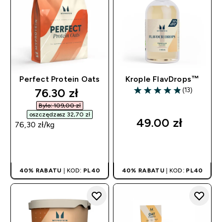
Perfect Protein Oats
Krople FlavDrops™
discounted price
76.30 zł‎
(13)
4.85 out of 5 stars
Było: 109,00 zł‎
oszczędzasz 32,70 zł‎
49.00 zł‎
76,30 zł‎/kg
SZYBKI ZAKUP
SZYBKI ZAKUP
40% RABATU
| KOD:
PL40
40% RABATU
| KOD:
PL40