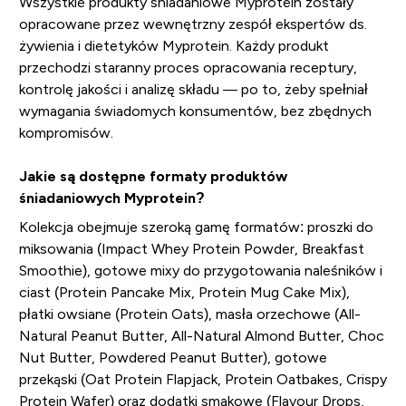
Wszystkie produkty śniadaniowe Myprotein zostały
opracowane przez wewnętrzny zespół ekspertów ds.
żywienia i dietetyków Myprotein. Każdy produkt
przechodzi staranny proces opracowania receptury,
kontrolę jakości i analizę składu — po to, żeby spełniał
wymagania świadomych konsumentów, bez zbędnych
kompromisów.
Jakie są dostępne formaty produktów
śniadaniowych Myprotein?
Kolekcja obejmuje szeroką gamę formatów: proszki do
miksowania (Impact Whey Protein Powder, Breakfast
Smoothie), gotowe mixy do przygotowania naleśników i
ciast (Protein Pancake Mix, Protein Mug Cake Mix),
płatki owsiane (Protein Oats), masła orzechowe (All-
Natural Peanut Butter, All-Natural Almond Butter, Choc
Nut Butter, Powdered Peanut Butter), gotowe
przekąski (Oat Protein Flapjack, Protein Oatbakes, Crispy
Protein Wafer) oraz dodatki smakowe (Flavour Drops,