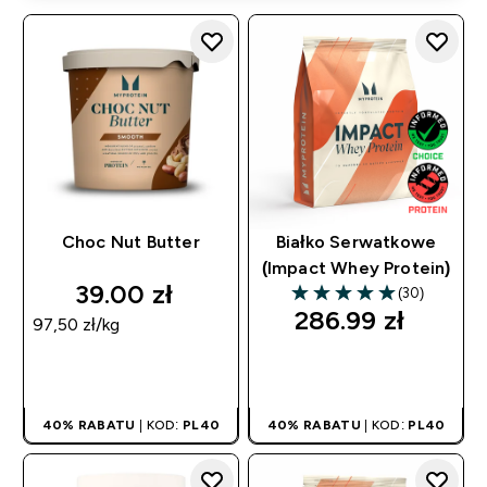
Choc Nut Butter
Białko Serwatkowe
(Impact Whey Protein)
39.00 zł‎
(30)
4.97 out of 5 stars
286.99 zł‎
97,50 zł‎/kg
SZYBKI ZAKUP
SZYBKI ZAKUP
40% RABATU
| KOD:
PL40
40% RABATU
| KOD:
PL40