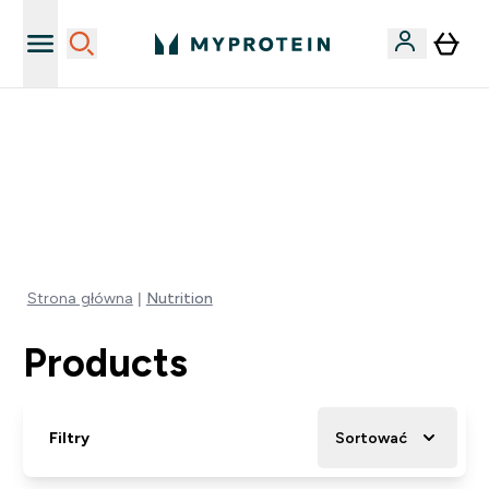
Zaproś znajomego, zarób 65zł
40% ZNIŻKI NA PRAWIE WSZYSTKOI | KOD: PL40
EXTRA 5% ZNIŻKI POWYŻEJ 300 PLN
0 0
:
0 1
:
5 4
:
0 6
Dni
Godziny
Minuty
Sekundy
Strona główna
Nutrition
Products
Filtry
Sortować