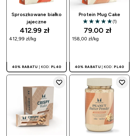
Sproszkowane białko
Protein Mug Cake
(1)
jajeczne
5 out of 5 stars
412.99 zł‎
79.00 zł‎
412,99 zł‎/kg
158,00 zł‎/kg
SZYBKI ZAKUP
SZYBKI ZAKUP
40% RABATU
| KOD:
PL40
40% RABATU
| KOD:
PL40