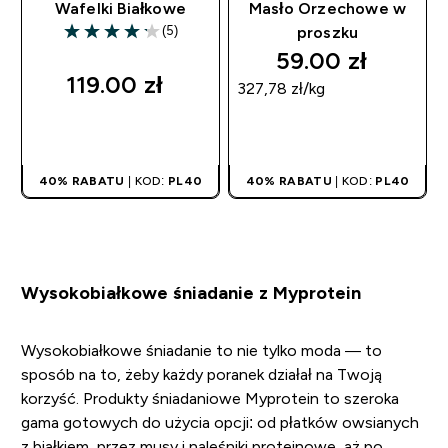
Wafelki Białkowe
Masło Orzechowe w
(5)
proszku
4.2 out of 5 stars
59.00 zł‎
119.00 zł‎
327,78 zł‎/kg
SZYBKI ZAKUP
SZYBKI ZAKUP
40% RABATU
| KOD:
PL40
40% RABATU
| KOD:
PL40
Wysokobiałkowe śniadanie z Myprotein
Wysokobiałkowe śniadanie to nie tylko moda — to
sposób na to, żeby każdy poranek działał na Twoją
korzyść. Produkty śniadaniowe Myprotein to szeroka
gama gotowych do użycia opcji: od płatków owsianych
z białkiem, przez musy i naleśniki proteinowe, aż po