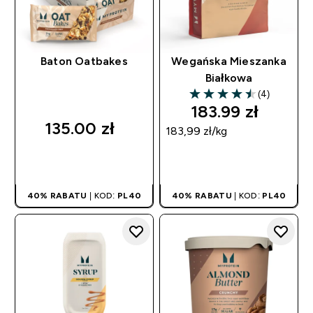
Baton Oatbakes
Wegańska Mieszanka
Białkowa
(4)
4.5 out of 5 stars
183.99 zł‎
135.00 zł‎
183,99 zł‎/kg
SZYBKI ZAKUP
SZYBKI ZAKUP
40% RABATU
| KOD:
PL40
40% RABATU
| KOD:
PL40