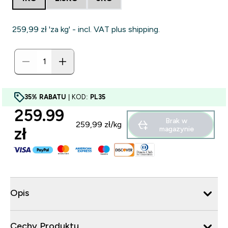
259,99 zł‎ 'za kg' - incl. VAT plus shipping.
35% RABATU
| KOD:
PL35
259.99
Brak w
259,99 zł‎/kg
zł‎
magazynie
Opis
Cechy Produktu