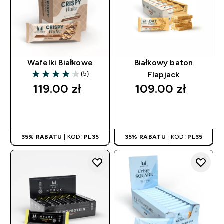
Wafelki Białkowe
Białkowy baton
(5)
Flapjack
4.2 out of 5 stars
119.00 zł‎
109.00 zł‎
SZYBKI ZAKUP
SZYBKI ZAKUP
35% RABATU
| KOD:
PL35
35% RABATU
| KOD:
PL35