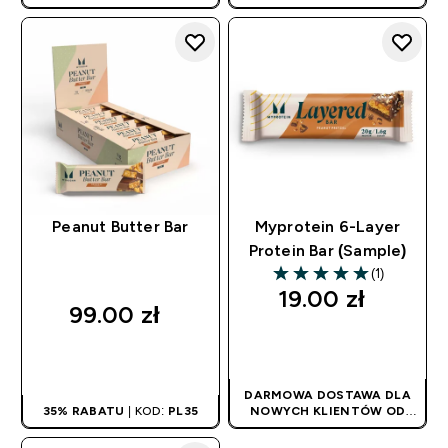
180PLN
| PROMOCJA
180PLN
| PROMOCJA
STOSOWANA
STOSOWANA
AUTOMATYCZNIE
AUTOMATYCZNIE
Peanut Butter Bar
Myprotein 6-Layer
Protein Bar (Sample)
(1)
5 out of 5 stars
19.00 zł‎
99.00 zł‎
SZYBKI ZAKUP
SZYBKI ZAKUP
DARMOWA DOSTAWA DLA
35% RABATU
| KOD:
PL35
NOWYCH KLIENTÓW OD
180PLN
| PROMOCJA
STOSOWANA