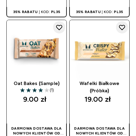
35% RABATU
| KOD:
PL35
35% RABATU
| KOD:
PL35
Oat Bakes (Sample)
Wafelki Białkowe
(1)
(Próbka)
4 out of 5 stars
9.00 zł‎
19.00 zł‎
SZYBKI ZAKUP
SZYBKI ZAKUP
DARMOWA DOSTAWA DLA
DARMOWA DOSTAWA DLA
NOWYCH KLIENTÓW OD
NOWYCH KLIENTÓW OD