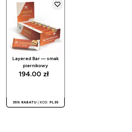
AUTOMATYCZNIE
Layered Bar — smak
piernikowy
194.00 zł‎
SZYBKI ZAKUP
35% RABATU
| KOD:
PL35