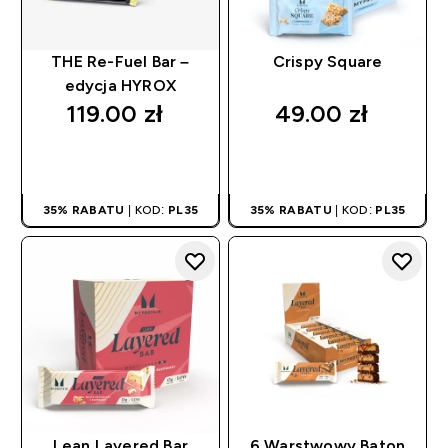
THE Re-Fuel Bar –
Crispy Square
edycja HYROX
119.00 zł‎
49.00 zł‎
SZYBKI ZAKUP
SZYBKI ZAKUP
35% RABATU
| KOD:
PL35
35% RABATU
| KOD:
PL35
Lean Layered Bar
6 Warstwowy Baton