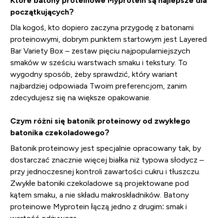
Które batony proteinowe Myprotein są najlepsze dla
początkujących?
Dla kogoś, kto dopiero zaczyna przygodę z batonami
proteinowymi, dobrym punktem startowym jest Layered
Bar Variety Box – zestaw pięciu najpopularniejszych
smaków w sześciu warstwach smaku i tekstury. To
wygodny sposób, żeby sprawdzić, który wariant
najbardziej odpowiada Twoim preferencjom, zanim
zdecydujesz się na większe opakowanie.
Czym różni się batonik proteinowy od zwykłego
batonika czekoladowego?
Batonik proteinowy jest specjalnie opracowany tak, by
dostarczać znacznie więcej białka niż typowa słodycz –
przy jednoczesnej kontroli zawartości cukru i tłuszczu.
Zwykłe batoniki czekoladowe są projektowane pod
kątem smaku, a nie składu makroskładników. Batony
proteinowe Myprotein łączą jedno z drugim: smak i