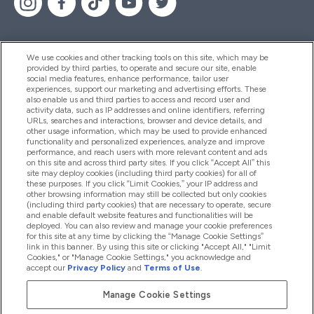
We use cookies and other tracking tools on this site, which may be
provided by third parties, to operate and secure our site, enable
Pomoc I Informacja
social media features, enhance performance, tailor user
experiences, support our marketing and advertising efforts. These
also enable us and third parties to access and record user and
activity data, such as IP addresses and online identifiers, referring
Produkty
URLs, searches and interactions, browser and device details, and
other usage information, which may be used to provide enhanced
functionality and personalized experiences, analyze and improve
performance, and reach users with more relevant content and ads
on this site and across third party sites. If you click “Accept All” this
Informacje O Firmie
site may deploy cookies (including third party cookies) for all of
these purposes. If you click “Limit Cookies,” your IP address and
other browsing information may still be collected but only cookies
(including third party cookies) that are necessary to operate, secure
Okazje W Myprotein
and enable default website features and functionalities will be
deployed. You can also review and manage your cookie preferences
for this site at any time by clicking the “Manage Cookie Settings”
link in this banner. By using this site or clicking "Accept All," "Limit
Cookies," or "Manage Cookie Settings," you acknowledge and
2026 The Hut.com Ltd
accept our
Privacy Policy
and
Terms of Use
.
Manage Cookie Settings