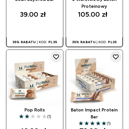
Proteinowy
39.00 zł‎
105.00 zł‎
SZYBKI ZAKUP
SZYBKI ZAKUP
35% RABATU
| KOD:
PL35
35% RABATU
| KOD:
PL35
Pop Rolls
Baton Impact Protein
(1)
Bar
2 out of 5 stars
(1)
5 out of 5 stars