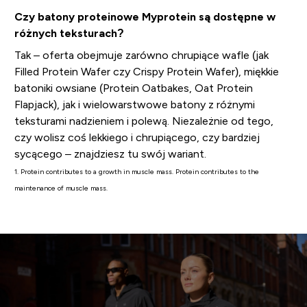
Czy batony proteinowe Myprotein są dostępne w
różnych teksturach?
Tak – oferta obejmuje zarówno chrupiące wafle (jak
Filled Protein Wafer czy Crispy Protein Wafer), miękkie
batoniki owsiane (Protein Oatbakes, Oat Protein
Flapjack), jak i wielowarstwowe batony z różnymi
teksturami nadzieniem i polewą. Niezależnie od tego,
czy wolisz coś lekkiego i chrupiącego, czy bardziej
sycącego – znajdziesz tu swój wariant.
1. Protein contributes to a growth in muscle mass. Protein contributes to the
maintenance of muscle mass.