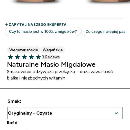
Wegetariańskie
Wegańskie
3 customer reviews
3 Reviews
5 out of 5 stars
Naturalne Masło Migdałowe
Smakowicie odżywcza przekąska – duża zawartość
białka i niezbędnych witamin
Smak:
Ilość: