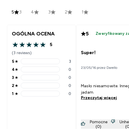
5
3
4
3
2
1
OGÓLNA OCENA
5
Zweryfikowany z
5
5 out of 5 stars
Super!
(3 reviews)
5
★
3
5 stars rating 3 reviews
23/05/16 przez Darello
4
★
0
4 stars rating 0 reviews
3
★
0
3 stars rating 0 reviews
2
★
0
Masło niesamowite. Inne
2 stars rating 0 reviews
jadam.
1
★
0
1 stars rating 0 reviews
Przeczytaj więcej
Pomocne
Unhe
(0)
(