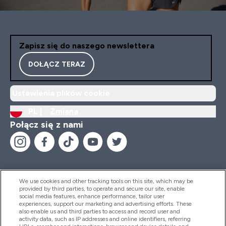
Zapisz się do naszego newslettera
DOŁĄCZ TERAZ
Ustawienia plików cookie
PL |
Zmiana
Połącz się z nami
We use cookies and other tracking tools on this site, which may be
provided by third parties, to operate and secure our site, enable
Pomoc I Informacja
social media features, enhance performance, tailor user
experiences, support our marketing and advertising efforts. These
also enable us and third parties to access and record user and
activity data, such as IP addresses and online identifiers, referring
Produkty