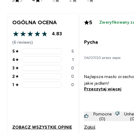
OGÓLNA OCENA
5
Zweryfikowany z
4.83
4.83 out of 5 stars
Pycha
(6 reviews)
5
★
5
5 stars rating 5 reviews
04/07/20 przez zapsi
4
★
1
4 stars rating 1 reviews
3
★
0
3 stars rating 0 reviews
2
★
0
Najlepsze masło orzech
2 stars rating 0 reviews
jakie jadłam!
1
★
0
1 stars rating 0 reviews
Przeczytaj więcej
Pomocne
Unhe
(0)
(
ZOBACZ WSZYSTKIE OPINIE
Zgłoś