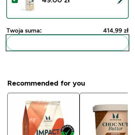
Wybierz ten produkt - Krople FlavDrops™ - 50ml - Ba
Twoja suma:
414,99 zł‎
Dodaj do swojej rutyny
Recommended for you