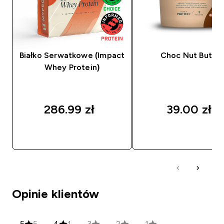
Białko Serwatkowe (Impact
Choc Nut Butter
Whey Protein)
286.99 zł‎
39.00 zł‎
SZYBKI ZAKUP
SZYBKI ZAKUP
Opinie klientów
5
5
4
1
3
2
1