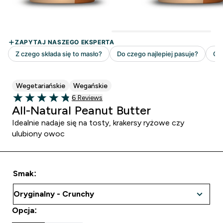
Wegetariańskie
Wegańskie
6 customer reviews
6 Reviews
4.83 out of 5 stars
All-Natural Peanut Butter
Idealnie nadaje się na tosty, krakersy ryżowe czy
ulubiony owoc
Smak:
Opcja: