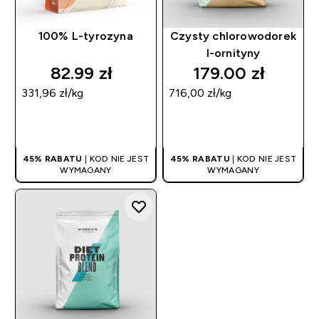
100% L-tyrozyna
Czysty chlorowodorek
l-ornityny
82.99 zł‎
179.00 zł‎
331,96 zł‎/kg
716,00 zł‎/kg
SZYBKI ZAKUP
SZYBKI ZAKUP
45% RABATU
| KOD NIE JEST
45% RABATU
| KOD NIE JEST
WYMAGANY
WYMAGANY