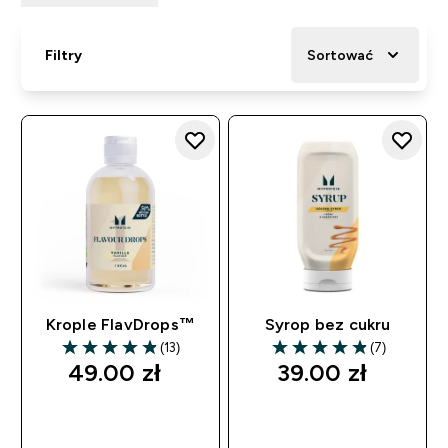
Filtry
Sortować
Krople FlavDrops™
Syrop bez cukru
(13)
(7)
4.85 out of 5 stars
4.86 out of 5 stars
49.00 zł‎
39.00 zł‎
SZYBKI ZAKUP
SZYBKI ZAKUP