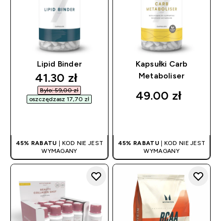
Lipid Binder
Kapsułki Carb
discounted price
41.30 zł‎
Metaboliser
Było: 59,00 zł‎
49.00 zł‎
oszczędzasz 17,70 zł‎
SZYBKI ZAKUP
SZYBKI ZAKUP
45% RABATU
| KOD NIE JEST
45% RABATU
| KOD NIE JEST
WYMAGANY
WYMAGANY