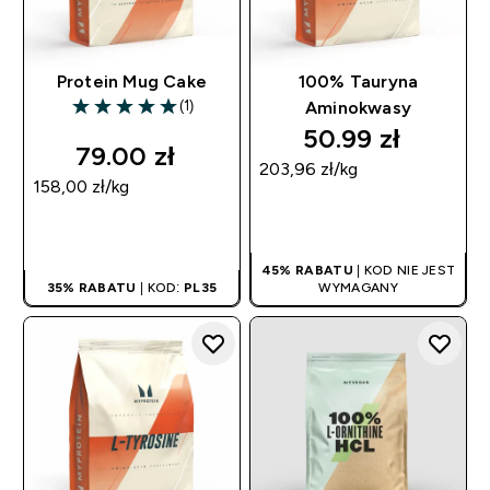
Protein Mug Cake
100% Tauryna
(1)
Aminokwasy
5 out of 5 stars
50.99 zł‎
79.00 zł‎
203,96 zł‎/kg
158,00 zł‎/kg
SZYBKI ZAKUP
SZYBKI ZAKUP
45% RABATU
| KOD NIE JEST
35% RABATU
| KOD:
PL35
WYMAGANY