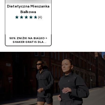
Dietetyczna Mieszanka
Białkowa
(4)
4.75 out of 5 stars
SZYBKI ZAKUP
50% ZNIŻKI NA BIAŁKO +
SHAKER GRATIS DLA
NOWYCH KLIENTÓW! | KOD:
PROTEINPL