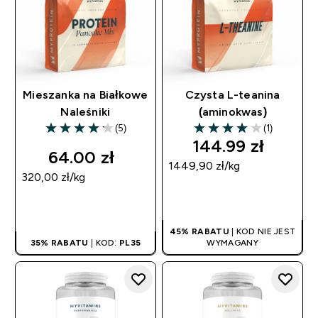
Mieszanka na Białkowe
Czysta L-teanina
Naleśniki
(aminokwas)
(5)
(1)
4.2 out of 5 stars
4 out of 5 stars
144.99 zł‎
64.00 zł‎
1449,90 zł‎/kg
320,00 zł‎/kg
SZYBKI ZAKUP
SZYBKI ZAKUP
45% RABATU
| KOD NIE JEST
35% RABATU
| KOD:
PL35
WYMAGANY