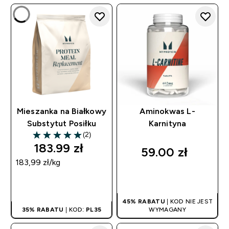
Mieszanka na Białkowy
Aminokwas L-
Substytut Posiłku
Karnityna
(2)
5 out of 5 stars
183.99 zł‎
59.00 zł‎
183,99 zł‎/kg
SZYBKI ZAKUP
SZYBKI ZAKUP
45% RABATU
| KOD NIE JEST
35% RABATU
| KOD:
PL35
WYMAGANY