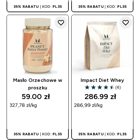
35% RABATU
| KOD:
PL35
35% RABATU
| KOD:
PL35
Masło Orzechowe w
Impact Diet Whey
(4)
proszku
4.5 out of 5 stars
59.00 zł‎
286.99 zł‎
327,78 zł‎/kg
286,99 zł‎/kg
SZYBKI ZAKUP
SZYBKI ZAKUP
35% RABATU
| KOD:
PL35
35% RABATU
| KOD:
PL35