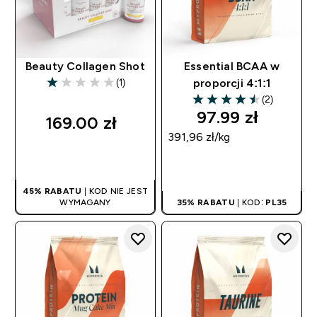
Beauty Collagen Shot
Essential BCAA w
(1)
proporcji 4:1:1
1 out of 5 stars
(2)
4.5 out of 5 stars
97.99 zł‎
169.00 zł‎
391,96 zł‎/kg
SZYBKI ZAKUP
SZYBKI ZAKUP
45% RABATU
| KOD NIE JEST
WYMAGANY
35% RABATU
| KOD:
PL35