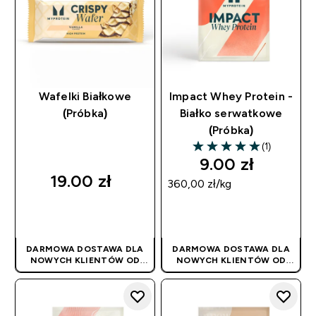
Wafelki Białkowe
Impact Whey Protein -
(Próbka)
Białko serwatkowe
(Próbka)
(1)
5 out of 5 stars
9.00 zł‎
19.00 zł‎
360,00 zł‎/kg
SZYBKI ZAKUP
SZYBKI ZAKUP
DARMOWA DOSTAWA DLA
DARMOWA DOSTAWA DLA
NOWYCH KLIENTÓW OD
NOWYCH KLIENTÓW OD
180PLN
| PROMOCJA
180PLN
| PROMOCJA
STOSOWANA
STOSOWANA
AUTOMATYCZNIE
AUTOMATYCZNIE