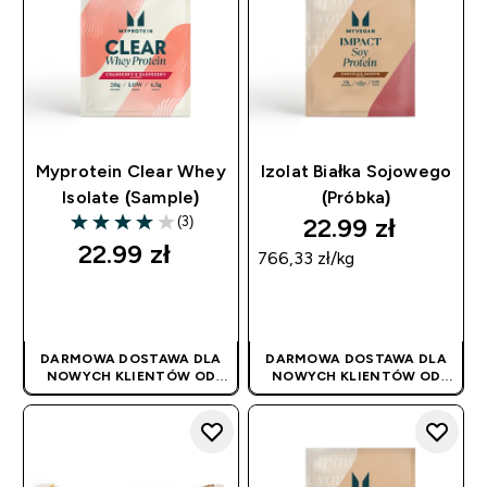
Myprotein Clear Whey
Izolat Białka Sojowego
Isolate (Sample)
(Próbka)
22.99 zł‎
(3)
4 out of 5 stars
22.99 zł‎
766,33 zł‎/kg
SZYBKI ZAKUP
SZYBKI ZAKUP
DARMOWA DOSTAWA DLA
DARMOWA DOSTAWA DLA
NOWYCH KLIENTÓW OD
NOWYCH KLIENTÓW OD
180PLN
| PROMOCJA
180PLN
| PROMOCJA
STOSOWANA
STOSOWANA
AUTOMATYCZNIE
AUTOMATYCZNIE