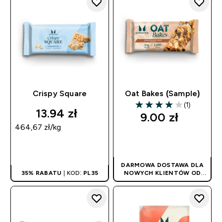
Crispy Square
Oat Bakes (Sample)
(1)
4 out of 5 stars
13.94 zł‎
9.00 zł‎
464,67 zł‎/kg
SZYBKI ZAKUP
SZYBKI ZAKUP
DARMOWA DOSTAWA DLA
35% RABATU
| KOD:
PL35
NOWYCH KLIENTÓW OD
180PLN
| PROMOCJA
STOSOWANA
AUTOMATYCZNIE