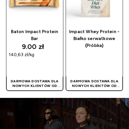
Baton Impact Protein
Impact Whey Protein -
Bar
Białko serwatkowe
9.00 zł‎
(Próbka)
140,63 zł‎/kg
SZYBKI ZAKUP
SZYBKI ZAKUP
DARMOWA DOSTAWA DLA
DARMOWA DOSTAWA DLA
NOWYCH KLIENTÓW OD
NOWYCH KLIENTÓW OD
180PLN
| PROMOCJA
180PLN
| PROMOCJA
STOSOWANA
STOSOWANA
AUTOMATYCZNIE
AUTOMATYCZNIE