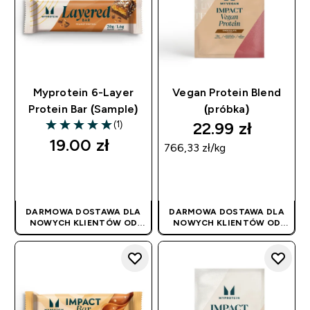
Myprotein 6-Layer
Vegan Protein Blend
Protein Bar (Sample)
(próbka)
22.99 zł‎
(1)
5 out of 5 stars
19.00 zł‎
766,33 zł‎/kg
SZYBKI ZAKUP
SZYBKI ZAKUP
DARMOWA DOSTAWA DLA
DARMOWA DOSTAWA DLA
NOWYCH KLIENTÓW OD
NOWYCH KLIENTÓW OD
180PLN
| PROMOCJA
180PLN
| PROMOCJA
STOSOWANA
STOSOWANA
AUTOMATYCZNIE
AUTOMATYCZNIE