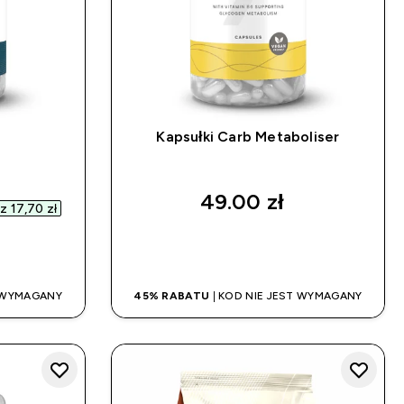
Kapsułki Carb Metaboliser
d price
49.00 zł‎
 17,70 zł‎
UP
SZYBKI ZAKUP
T WYMAGANY
45% RABATU
| KOD NIE JEST WYMAGANY