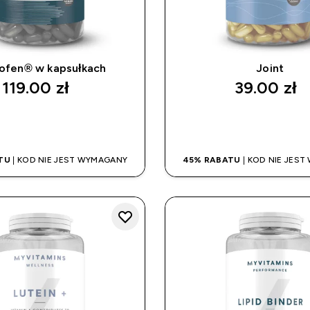
ofen® w kapsułkach
Joint
119.00 zł‎
39.00 zł‎
SZYBKI ZAKUP
SZYBKI ZAK
TU
| KOD NIE JEST WYMAGANY
45% RABATU
| KOD NIE JES