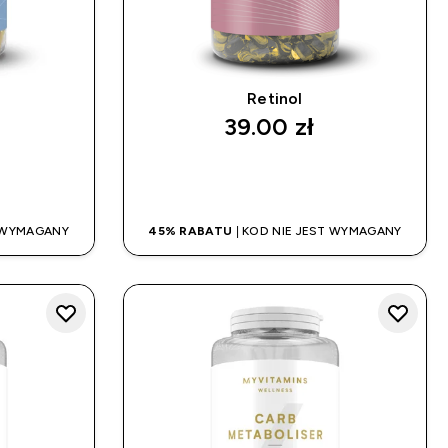
Retinol
39.00 zł‎
UP
SZYBKI ZAKUP
T WYMAGANY
45% RABATU
| KOD NIE JEST WYMAGANY