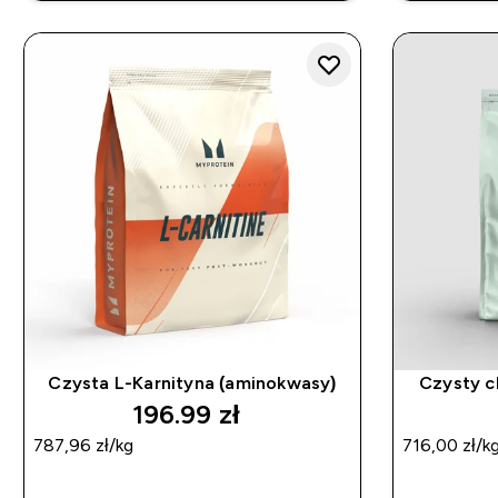
Czysta L-Karnityna (aminokwasy)
Czysty c
196.99 zł‎
787,96 zł‎/kg
716,00 zł‎/k
SZYBKI ZAKUP