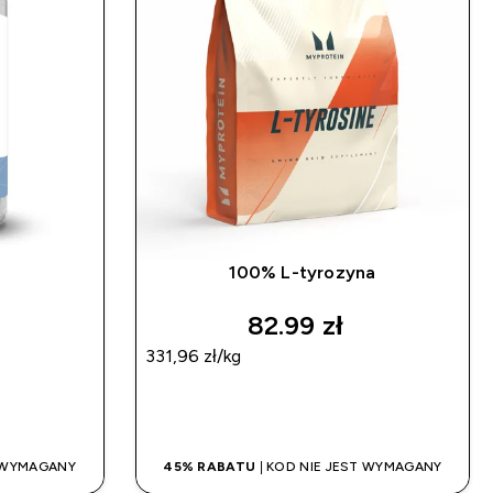
100% L-tyrozyna
82.99 zł‎
331,96 zł‎/kg
UP
SZYBKI ZAKUP
T WYMAGANY
45% RABATU
| KOD NIE JEST WYMAGANY