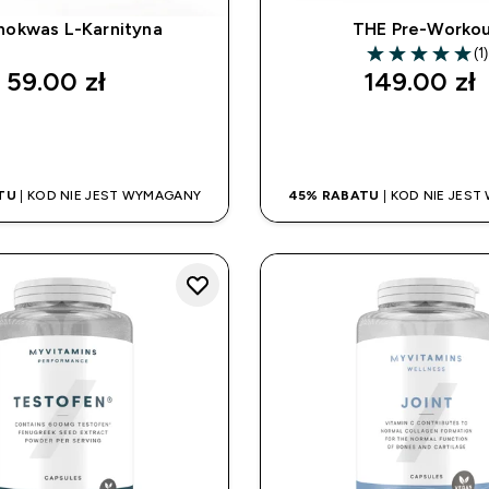
nokwas L-Karnityna
THE Pre-Worko
(1)
5 out of 5 stars
59.00 zł‎
149.00 zł‎
SZYBKI ZAKUP
SZYBKI ZAK
TU
| KOD NIE JEST WYMAGANY
45% RABATU
| KOD NIE JES