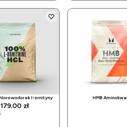
hlorowodorek l-ornityny
HMB Aminokwa
179.00 zł‎
g
SZYBKI ZAKUP
APP EXCLUSIV