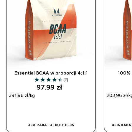
Essential BCAA w proporcji 4:1:1
100% 
(2)
4.5 out of 5 stars
97.99 zł‎
391,96 zł‎/kg
203,96 zł‎/k
SZYBKI ZAKUP
35% RABATU
| KOD:
PL35
45% RABA