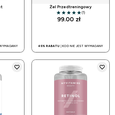
ut
Żel Przedtreningowy
(1)
5 out of 5 stars
99.00 zł‎
UP
SZYBKI ZAKUP
T WYMAGANY
45% RABATU
| KOD NIE JEST WYMAGANY