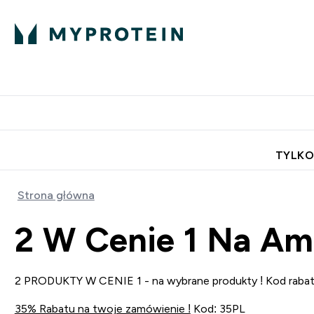
Porada Eksperta
Białko
Odżywi
Enter Porada Ekspe
Enter Bia
⌄
⌄
Darmowa dostawa do domu od
TYLKO
Strona główna
2 W Cenie 1 Na Am
2 PRODUKTY W CENIE 1 - na wybrane produkty ! Kod raba
35% Rabatu na twoje zamówienie !
Kod: 35PL