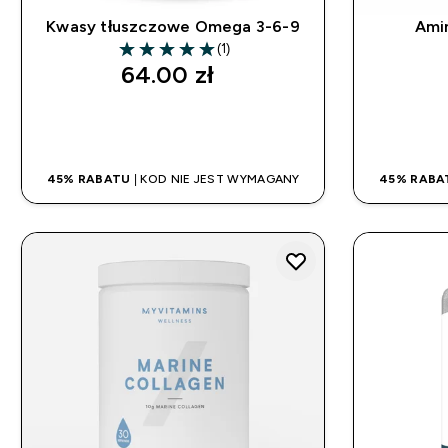
Kwasy tłuszczowe Omega 3-6-9
Ami
(1)
5 out of 5 stars
64.00 zł‎
SZYBKI ZAKUP
45% RABATU
| KOD NIE JEST WYMAGANY
45% RABA