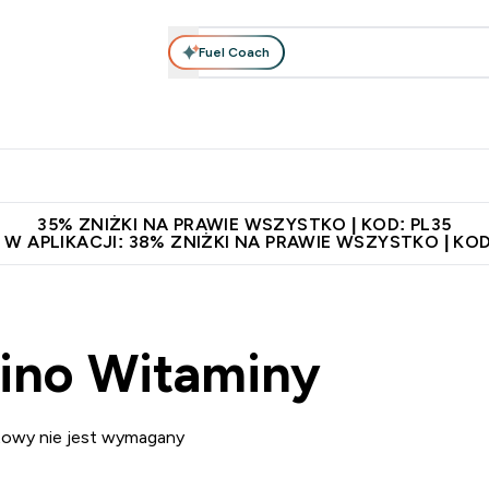
Fuel Coach
anie
Odzież i Akcesoria
Witaminy
Batony i Przekąski
rta submenu
łko submenu
Enter Odżywianie submenu
Enter Odzież i Akcesoria submenu
Enter Witaminy submen
Ent
⌄
⌄
⌄
⌄
 229zł
Niezrównana jakość
Zaproś znajomego, zarób 65zł
35% ZNIŻKI NA PRAWIE WSZYSTKO | KOD: PL35
 W APLIKACJI: 38% ZNIŻKI NA PRAWIE WSZYSTKO | KOD
ino Witaminy
towy nie jest wymagany