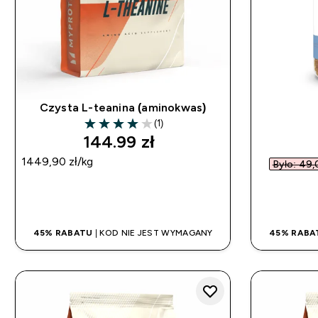
Czysta L-teanina (aminokwas)
(1)
4 out of 5 stars
144.99 zł‎
1449,90 zł‎/kg
Było: 49,0
SZYBKI ZAKUP
45% RABATU
| KOD NIE JEST WYMAGANY
45% RABA