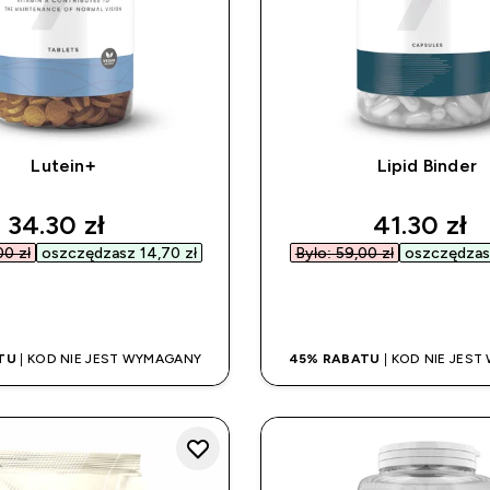
Lutein+
Lipid Binder
discounted price
discounte
34.30 zł‎
41.30 zł‎
0 zł‎
oszczędzasz 14,70 zł‎
Było: 59,00 zł‎
oszczędzasz
SZYBKI ZAKUP
SZYBKI ZAK
TU
| KOD NIE JEST WYMAGANY
45% RABATU
| KOD NIE JES