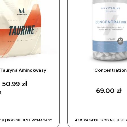
Tauryna Aminokwasy
Concentration
50.99 zł‎
69.00 zł‎
g
SZYBKI ZAKUP
SZYBKI ZAK
TU
| KOD NIE JEST WYMAGANY
45% RABATU
| KOD NIE JES