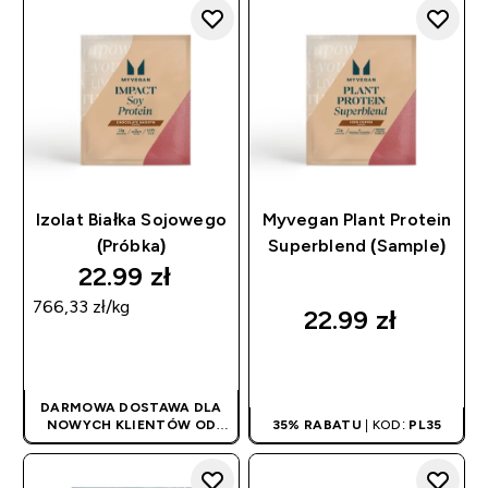
AUTOMATYCZNIE
AUTOMATYCZNIE
Izolat Białka Sojowego
Myvegan Plant Protein
(Próbka)
Superblend (Sample)
22.99 zł‎
766,33 zł‎/kg
22.99 zł‎
SZYBKI ZAKUP
SZYBKI ZAKUP
DARMOWA DOSTAWA DLA
NOWYCH KLIENTÓW OD
35% RABATU
| KOD:
PL35
180PLN
| PROMOCJA
STOSOWANA
AUTOMATYCZNIE