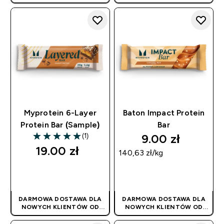
180PLN
| PROMOCJA
180PLN
| PROMOCJA
STOSOWANA
STOSOWANA
AUTOMATYCZNIE
AUTOMATYCZNIE
Myprotein 6-Layer
Baton Impact Protein
Protein Bar (Sample)
Bar
9.00 zł‎
(1)
5 out of 5 stars
19.00 zł‎
140,63 zł‎/kg
SZYBKI ZAKUP
SZYBKI ZAKUP
DARMOWA DOSTAWA DLA
DARMOWA DOSTAWA DLA
NOWYCH KLIENTÓW OD
NOWYCH KLIENTÓW OD
180PLN
| PROMOCJA
180PLN
| PROMOCJA
STOSOWANA
STOSOWANA