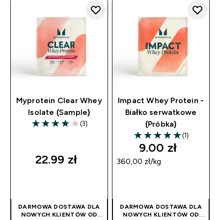
STOSOWANA
STOSOWANA
AUTOMATYCZNIE
AUTOMATYCZNIE
Myprotein Clear Whey
Impact Whey Protein -
Isolate (Sample)
Białko serwatkowe
(3)
(Próbka)
4 out of 5 stars
(1)
5 out of 5 stars
9.00 zł‎
22.99 zł‎
360,00 zł‎/kg
SZYBKI ZAKUP
SZYBKI ZAKUP
DARMOWA DOSTAWA DLA
DARMOWA DOSTAWA DLA
NOWYCH KLIENTÓW OD
NOWYCH KLIENTÓW OD