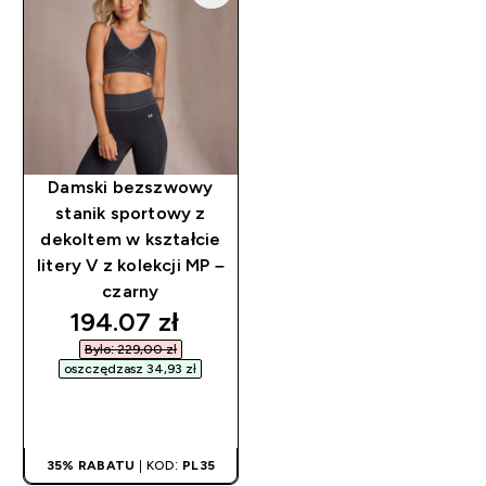
Damski bezszwowy
stanik sportowy z
dekoltem w kształcie
litery V z kolekcji MP –
czarny
discounted price
194.07 zł‎
Było: 229,00 zł‎
oszczędzasz 34,93 zł‎
SZYBKI ZAKUP
35% RABATU
| KOD:
PL35