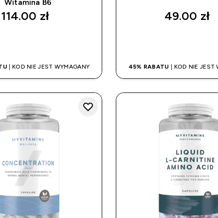
Witamina B6
114.00 zł‎
49.00 zł‎
SZYBKI ZAKUP
SZYBKI ZAK
TU
| KOD NIE JEST WYMAGANY
45% RABATU
| KOD NIE JES