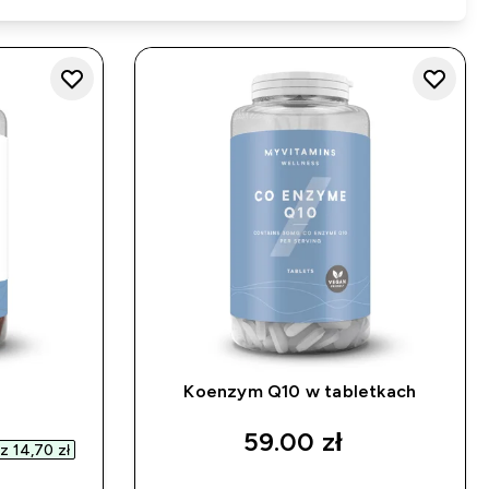
Koenzym Q10 w tabletkach
d price
59.00 zł‎
 14,70 zł‎