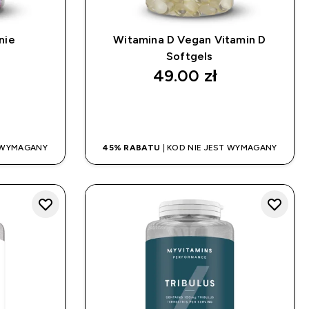
nie
Witamina D Vegan Vitamin D
Softgels
49.00 zł‎
UP
SZYBKI ZAKUP
T WYMAGANY
45% RABATU
| KOD NIE JEST WYMAGANY