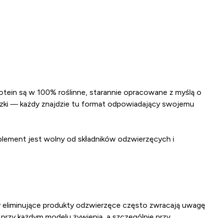
otein są w 100% roślinne, starannie opracowane z myślą o
proszki — każdy znajdzie tu format odpowiadający swojemu
lement jest wolny od składników odzwierzęcych i
by eliminujące produkty odzwierzęce często zwracają uwagę
przy każdym modelu żywienia, a szczególnie przy