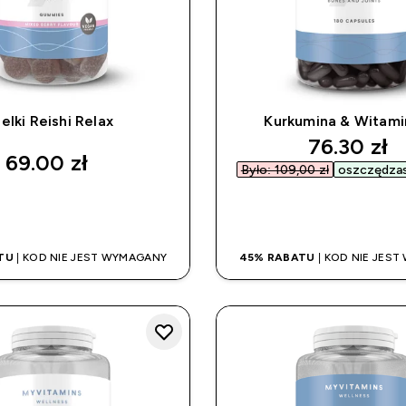
elki Reishi Relax
Kurkumina & Witami
discounte
76.30 zł‎
69.00 zł‎
Było: 109,00 zł‎
oszczędzasz
SZYBKI ZAKUP
SZYBKI ZAK
TU
| KOD NIE JEST WYMAGANY
45% RABATU
| KOD NIE JES