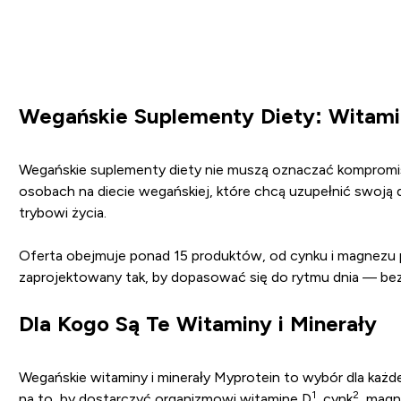
Wegańskie Suplementy Diety: Witamin
Wegańskie suplementy diety nie muszą oznaczać kompromisu 
osobach na diecie wegańskiej, które chcą uzupełnić swoją di
trybowi życia.
Oferta obejmuje ponad 15 produktów, od cynku i magnezu 
zaprojektowany tak, by dopasować się do rytmu dnia — b
Dla Kogo Są Te Witaminy i Minerały
Wegańskie witaminy i minerały Myprotein to wybór dla każ
1
2
na to, by dostarczyć organizmowi witaminę D
, cynk
, mag