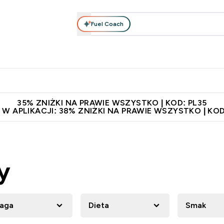
Fuel Coach
anie
Odzież i Akcesoria
Witaminy
Batony i Przekąski
rta submenu
łko submenu
Enter Odżywianie submenu
Enter Odzież i Akcesoria submenu
Enter Witaminy submen
Ent
⌄
⌄
⌄
⌄
 229zł
Niezrównana jakość
Zaproś znajomego, zarób 65zł
35% ZNIŻKI NA PRAWIE WSZYSTKO | KOD: PL35
 W APLIKACJI: 38% ZNIŻKI NA PRAWIE WSZYSTKO | KOD
y
aga
Dieta
Smak