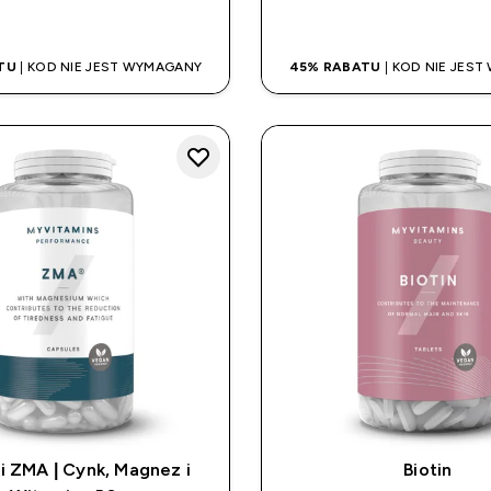
SZYBKI ZAKUP
SZYBKI ZAK
TU
| KOD NIE JEST WYMAGANY
45% RABATU
| KOD NIE JES
i ZMA | Cynk, Magnez i
Biotin