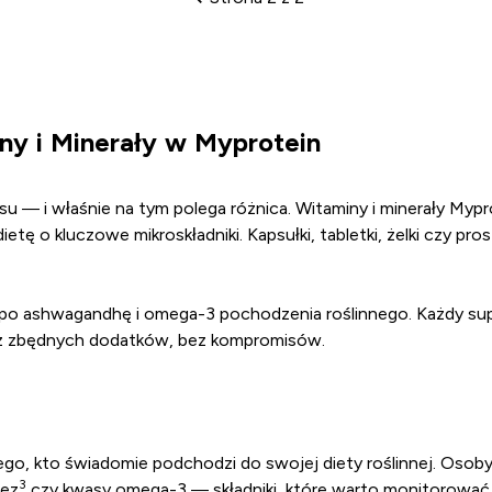
Paginacja
y i Minerały w Myprotein
— i właśnie na tym polega różnica. Witaminy i minerały Mypr
etę o kluczowe mikroskładniki. Kapsułki, tabletki, żelki czy 
po ashwagandhę i omega-3 pochodzenia roślinnego. Każdy sup
ez zbędnych dodatków, bez kompromisów.
dego, kto świadomie podchodzi do swojej diety roślinnej. Oso
3
nez
czy kwasy omega-3 — składniki, które warto monitorować 