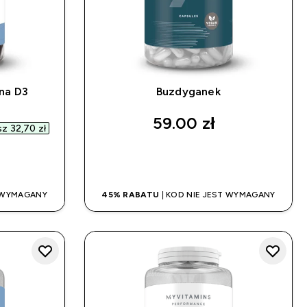
na D3
Buzdyganek
d price
59.00 zł‎
 32,70 zł‎
UP
SZYBKI ZAKUP
T WYMAGANY
45% RABATU
| KOD NIE JEST WYMAGANY