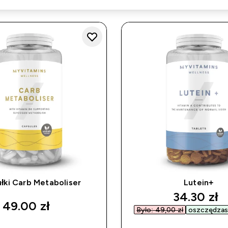
łki Carb Metaboliser
Lutein+
discounte
34.30 zł‎
49.00 zł‎
Było: 49,00 zł‎
oszczędzasz