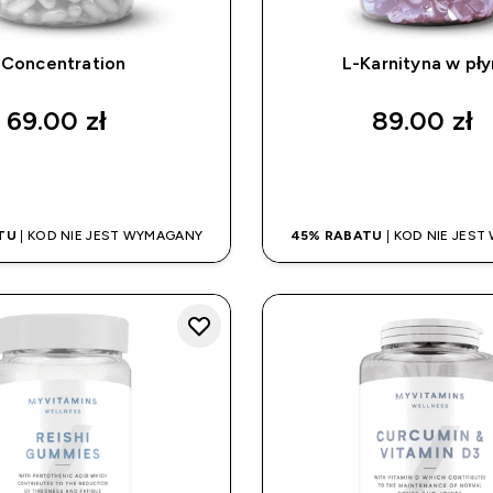
Concentration
L-Karnityna w pły
69.00 zł‎
89.00 zł‎
SZYBKI ZAKUP
SZYBKI ZAK
TU
| KOD NIE JEST WYMAGANY
45% RABATU
| KOD NIE JES