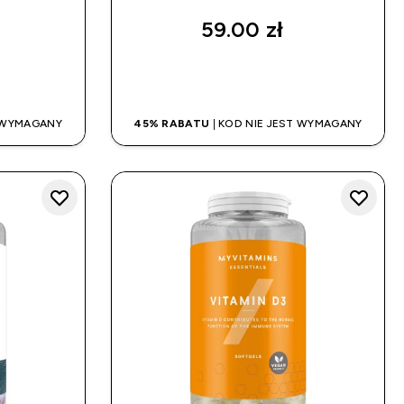
59.00 zł‎
UP
SZYBKI ZAKUP
T WYMAGANY
45% RABATU
| KOD NIE JEST WYMAGANY