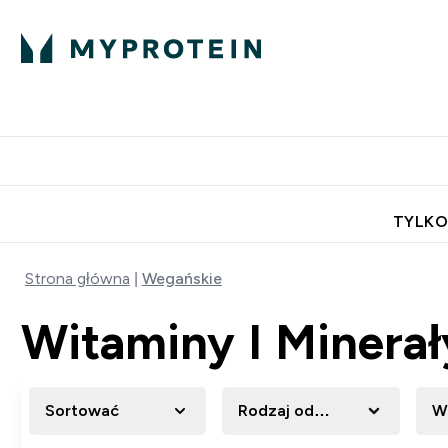
Porada Eksperta
Białko
Odżywi
Enter Porada Ekspe
Enter Bia
⌄
⌄
Darmowa dostawa do domu od
TYLKO
Strona główna
Wegańskie
Witaminy I Minerał
Sortować
Rodzaj odżywki
W