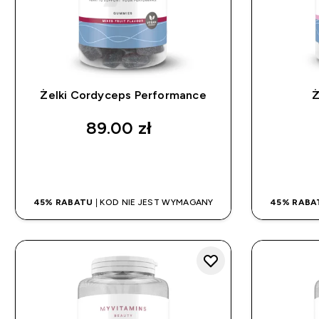
Żelki Cordyceps Performance
Ż
89.00 zł‎
SZYBKI ZAKUP
45% RABATU
| KOD NIE JEST WYMAGANY
45% RABA