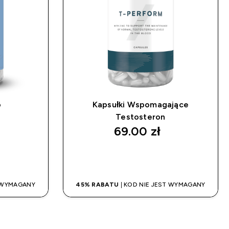
o
Kapsułki Wspomagające
Testosteron
69.00 zł‎
UP
SZYBKI ZAKUP
T WYMAGANY
45% RABATU
| KOD NIE JEST WYMAGANY