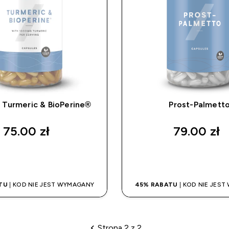
i Turmeric & BioPerine®
Prost-Palmett
75.00 zł‎
79.00 zł‎
SZYBKI ZAKUP
SZYBKI ZAK
TU
| KOD NIE JEST WYMAGANY
45% RABATU
| KOD NIE JES
Strona 2 z 2