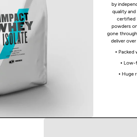
by indepen
quality and
certified
powders on
gone through 
deliver ove
• Packed 
• Low-f
• Huge r