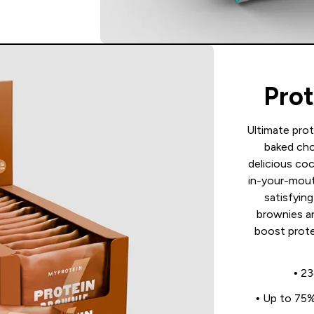
Prot
Ultimate pro
baked cho
delicious co
in-your-mout
satisfyin
brownies ar
boost prote
• 2
• Up to 75%