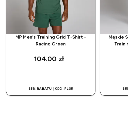
MP Men's Training Grid T-Shirt -
Męskie 
Racing Green
Traini
104.00 zł‎
SZYBKI ZAKUP
35% RABATU
| KOD:
PL35
35