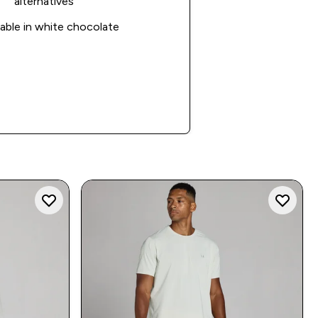
alternatives
lable in white chocolate
Shop Now