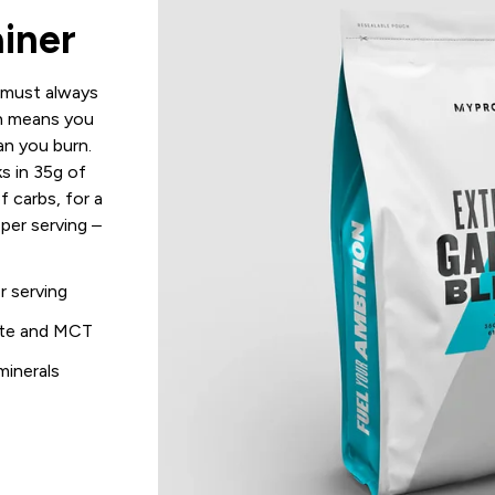
iner
u must always
ch means you
an you burn.
s in 35g of
f carbs, for a
per serving –
r serving
ate and MCT
minerals