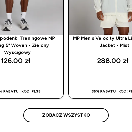
Spodenki Treningowe MP
MP Men's Velocity Ultra 
ng 5" Woven - Zielony
Jacket - Mist
Wyścigowy
126.00 zł‎
288.00 zł‎
SZYBKI ZAKUP
SZYBKI ZAKU
% RABATU
| KOD:
PL35
35% RABATU
| KOD:
P
ZOBACZ WSZYSTKO