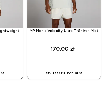
Lightweight
MP Men's Velocity Ultra T-Shirt - Mist
170.00 zł‎
P
SZYBKI ZAKUP
L35
35% RABATU
| KOD:
PL35