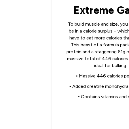
Extreme Ga
To build muscle and size, yo
be in a calorie surplus – whi
have to eat more calories th
This beast of a formula pack
protein and a staggering 61g o
massive total of 446 calories 
ideal for bulking.
• Massive 446 calories pe
• Added creatine monohydr
• Contains vitamins and 
Shop Now