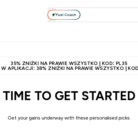
Fuel Coach
anie
Odzież i Akcesoria
Witaminy
Batony i Przekąski
rta submenu
łko submenu
Enter Odżywianie submenu
Enter Odzież i Akcesoria submenu
Enter Witaminy submen
Ent
⌄
⌄
⌄
⌄
 229zł
Niezrównana jakość
Zaproś znajomego, zarób 65zł
35% ZNIŻKI NA PRAWIE WSZYSTKO | KOD: PL35
 W APLIKACJI: 38% ZNIŻKI NA PRAWIE WSZYSTKO | KOD
TIME TO GET STARTED
Get your gains underway with these personalised picks.