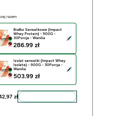
piej razem
Białko Serwatkowe (Impact
Whey Protein) - 900G -
ierz ten produkt - Białko Serwatkowe (Impact Whey Protein) -
30Porcja - Wanilia
286.99 zł‎
Izolat serwatki (Impact Whey
Isolate) - 900G - 30Porcja -
ierz ten produkt - Izolat serwatki (Impact Whey Isolate) - 900
Wanilia
503.99 zł‎
42,97 zł‎
Dodaj do swojej rutyny