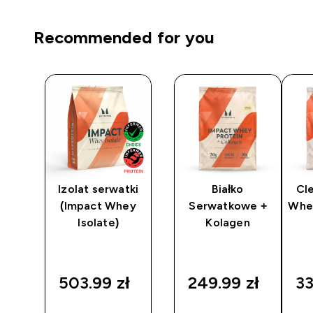
Recommended for you
der
Izolat serwatki
Białko
Cle
(Impact Whey
Serwatkowe +
Whe
Isolate)
Kolagen
503.99 zł‎
249.99 zł‎
33
SZYBKI
SZYBKI