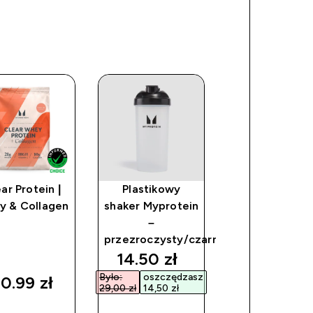
ar Protein |
Plastikowy
Izolat Białk
y & Collagen
shaker Myprotein
Serwatkowe
–
Clear
przezroczysty/czarny
discounted price
14.50 zł‎
Było:
oszczędzasz
0.99 zł‎
330.99 zł‎
29,00 zł‎
14,50 zł‎
SZYBKI
SZYBKI
SZYBKI