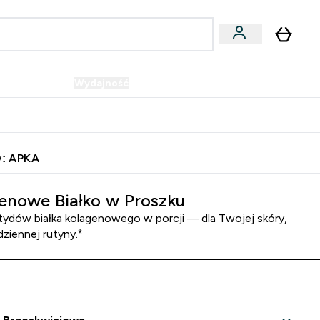
Wegańskie
Wydajność
Oferty!
u
er Batony i Przekąski submenu
Enter Wegańskie submenu
Enter Wydajność submenu
⌄
⌄
Szybka dostawa do punktu odbioru
: APKA
enowe Białko w Proszku
tydów białka kolagenowego w porcji — dla Twojej skóry,
odziennej rutyny.*