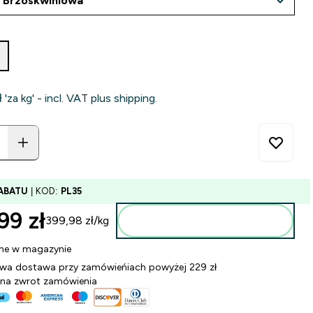
 'za kg' - incl. VAT plus shipping.
ABATU
| KOD:
PL35
99 zł‎
399,98 zł‎/kg
Dodaj do torby
ne w magazynie
a dostawa przy zamówieńiach powyżej 229 zł
 na zwrot zamówienia