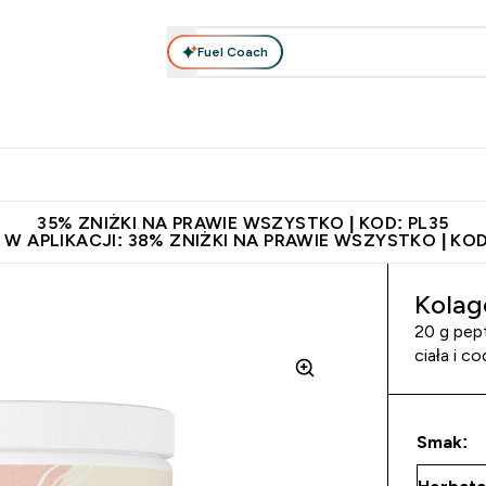
Fuel Coach
anie
Odzież i Akcesoria
Witaminy
Batony i Przekąski
rta submenu
łko submenu
Enter Odżywianie submenu
Enter Odzież i Akcesoria submenu
Enter Witaminy submen
Ent
⌄
⌄
⌄
⌄
 229zł
Niezrównana jakość
Zaproś znajomego, zarób 65zł
35% ZNIŻKI NA PRAWIE WSZYSTKO | KOD: PL35
 W APLIKACJI: 38% ZNIŻKI NA PRAWIE WSZYSTKO | KOD
Kolag
20 g pep
ciała i c
Smak: