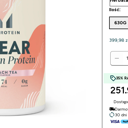
Ilość:
630G
399,98 zł‎
35% R
251.
Dostęp
Darmow
30 dni