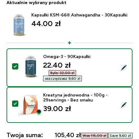
Aktualnie wybrany produkt
Kapsułki KSM-66® Ashwagandha - 30Kapsułki
44.00 zł‎
Omega-3 - 90Kapsułki
discounted price
22.40 zł‎
Wybierz ten produkt - Omega-3 - 90Kapsułki
Było: 32,00 zł‎
oszczędzasz 9,60 zł‎
Kreatyna jednowodna - 100g -
29servings - Bez smaku
Wybierz ten produkt - Kreatyna jednowodna - 100g - 
39.00 zł‎
Twoja suma:
105,40 zł‎
Was 115,00 zł‎
Save 9,60 zł‎