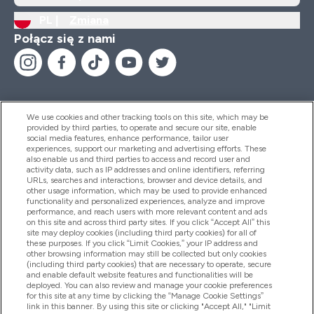
PL |
Zmiana
Połącz się z nami
We use cookies and other tracking tools on this site, which may be
provided by third parties, to operate and secure our site, enable
Pomoc I Informacja
social media features, enhance performance, tailor user
experiences, support our marketing and advertising efforts. These
also enable us and third parties to access and record user and
activity data, such as IP addresses and online identifiers, referring
Produkty
URLs, searches and interactions, browser and device details, and
other usage information, which may be used to provide enhanced
functionality and personalized experiences, analyze and improve
performance, and reach users with more relevant content and ads
on this site and across third party sites. If you click “Accept All” this
Informacje O Firmie
site may deploy cookies (including third party cookies) for all of
these purposes. If you click “Limit Cookies,” your IP address and
other browsing information may still be collected but only cookies
(including third party cookies) that are necessary to operate, secure
Okazje W Myprotein
and enable default website features and functionalities will be
deployed. You can also review and manage your cookie preferences
for this site at any time by clicking the “Manage Cookie Settings”
link in this banner. By using this site or clicking "Accept All," "Limit