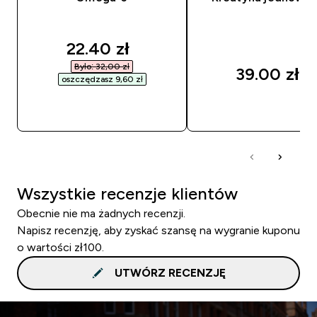
discounted price
22.40 zł‎
Było: 32,00 zł‎
39.00 zł‎
oszczędzasz 9,60 zł‎
SZYBKI ZAKUP
SZYBKI ZAKUP
Wszystkie recenzje klientów
Obecnie nie ma żadnych recenzji.
Napisz recenzję, aby zyskać szansę na wygranie kuponu
o wartości zł100.
UTWÓRZ RECENZJĘ