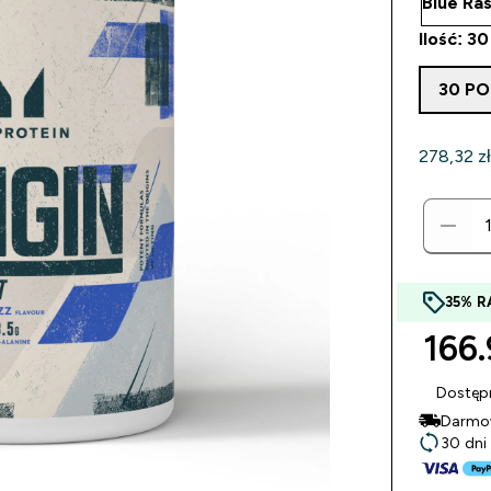
Ilość: 3
30 P
278,32 zł‎
35% R
166.
Dostęp
Darmow
30 dni