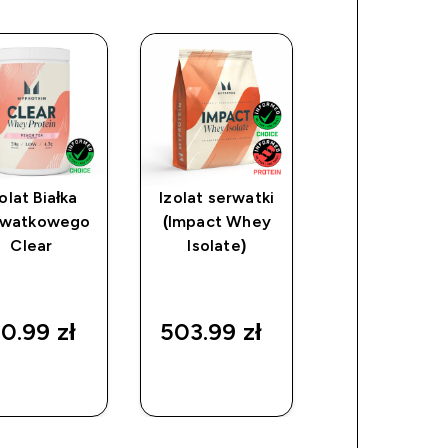
olat Białka
Izolat serwatki
Kreatyna
rwatkowego
(Impact Whey
jednowodn
Clear
Isolate)
0.99 zł‎
503.99 zł‎
39.00 zł‎
SZYBKI
SZYBKI
SZYBKI
ZAKUP
ZAKUP
ZAKUP