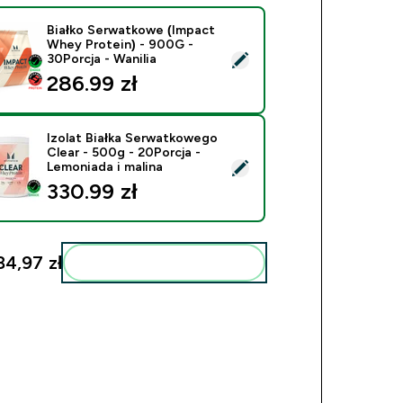
Białko Serwatkowe (Impact
Whey Protein) - 900G -
ierz ten produkt - Białko Serwatkowe (Impact Whey Protein) -
30Porcja - Wanilia
286.99 zł‎
Izolat Białka Serwatkowego
Clear - 500g - 20Porcja -
ierz ten produkt - Izolat Białka Serwatkowego Clear - 500g - 2
Lemoniada i malina
330.99 zł‎
4,97 zł‎
Dodaj do swojej rutyny