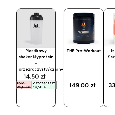
ree
Plastikowy
THE Pre-Workout
Iz
t
shaker Myprotein
Se
–
przezroczysty/czarny
discounted price
14.50 zł‎
Było:
oszczędzasz
149.00 zł‎
33
29,00 zł‎
14,50 zł‎
SZYBKI
SZYBKI
ZAKUP
ZAKUP