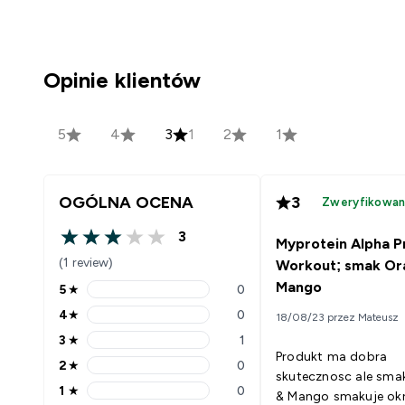
Opinie klientów
5
4
3
1
2
1
OGÓLNA OCENA
3
Zweryfikowan
3
Myprotein Alpha P
3 out of 5 stars
(1 review)
Workout; smak Or
Mango
5
★
0
5 stars rating 0 reviews
4
★
0
18/08/23 przez Mateusz
4 stars rating 0 reviews
3
★
1
3 stars rating 1 reviews
Produkt ma dobra
2
★
0
2 stars rating 0 reviews
skutecznosc ale sma
1
★
0
& Mango smakuje ok
1 stars rating 0 reviews