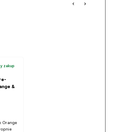
y zakup
re-
ange &
k Orange
ropnie