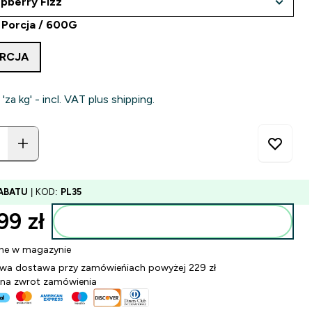
0 Porcja / 600G
ORCJA
 'za kg' - incl. VAT plus shipping.
ABATU
| KOD:
PL35
99 zł‎
Dodaj do torby
ne w magazynie
a dostawa przy zamówieńiach powyżej 229 zł
 na zwrot zamówienia