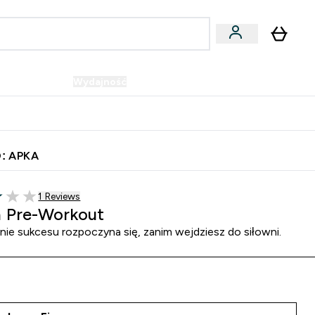
Wegańskie
Wydajność
Oferty!
u
er Batony i Przekąski submenu
Enter Wegańskie submenu
Enter Wydajność submenu
⌄
⌄
Szybka dostawa do punktu odbioru
: APKA
1 customer reviews
1 Reviews
5 stars
n Pre-Workout
ie sukcesu rozpoczyna się, zanim wejdziesz do siłowni.