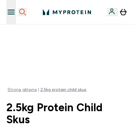
Niezrównana jakość
40% ZNIŻKI NA PRAWIE WSZYSTKOI | KOD: PL40
DARMOWA DOSTAWA PRZY ZAKUPACH POWYŻEJ 115
ZŁ
0 0
:
0 2
:
3 5
:
1 1
Dni
Godziny
Minuty
Sekundy
Strona główna
2.5kg protein child skus
2.5kg Protein Child
Skus