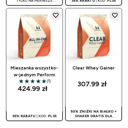
TYLKO NA PIERWSZE
35% RABATU
| KOD:
PL35
ZAMÓWIENIE
Mieszanka wszystko-
Clear Whey Gainer
w-jednym Perform
(1)
307.99 zł‎
5 out of 5 stars
424.99 zł‎
SZYBKI ZAKUP
SZYBKI ZAKUP
50% ZNIŻKI NA BIAŁKO +
35% RABATU
| KOD:
PL35
SHAKER GRATIS DLA
NOWYCH KLIENTÓW! | KOD:
PROTEINPL