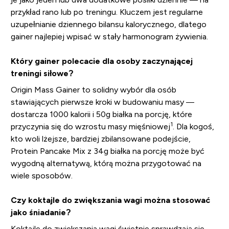
przykład rano lub po treningu. Kluczem jest regularne
uzupełnianie dziennego bilansu kalorycznego, dlatego
gainer najlepiej wpisać w stały harmonogram żywienia.
Który gainer polecacie dla osoby zaczynającej
treningi siłowe?
Origin Mass Gainer to solidny wybór dla osób
stawiających pierwsze kroki w budowaniu masy —
dostarcza 1000 kalorii i 50g białka na porcję, które
1
przyczynia się do wzrostu masy mięśniowej
. Dla kogoś,
kto woli lżejsze, bardziej zbilansowane podejście,
Protein Pancake Mix z 34g białka na porcję może być
wygodną alternatywą, którą można przygotować na
wiele sposobów.
Czy koktajle do zwiększania wagi można stosować
jako śniadanie?
Koktajle do zwiększania wagi świetnie sprawdzają się