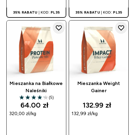
35% RABATU
| KOD:
PL35
35% RABATU
| KOD:
PL35
Mieszanka na Białkowe
Mieszanka Weight
Naleśniki
Gainer
(5)
4.2 out of 5 stars
64.00 zł‎
132.99 zł‎
320,00 zł‎/kg
132,99 zł‎/kg
SZYBKI ZAKUP
SZYBKI ZAKUP