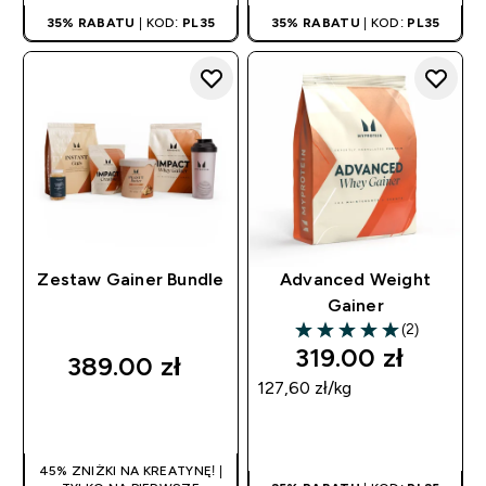
35% RABATU
| KOD:
PL35
35% RABATU
| KOD:
PL35
Zestaw Gainer Bundle
Advanced Weight
Gainer
(2)
5 out of 5 stars
319.00 zł‎
389.00 zł‎
127,60 zł‎/kg
SZYBKI ZAKUP
SZYBKI ZAKUP
45% ZNIŻKI NA KREATYNĘ! |