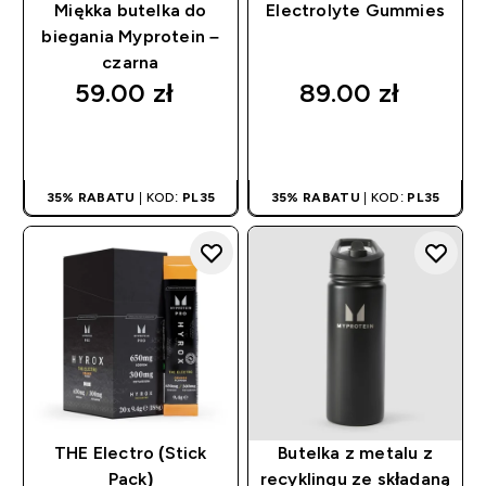
Miękka butelka do
Electrolyte Gummies
biegania Myprotein –
czarna
59.00 zł‎
89.00 zł‎
SZYBKI ZAKUP
SZYBKI ZAKUP
35% RABATU
| KOD:
PL35
35% RABATU
| KOD:
PL35
THE Electro (Stick
Butelka z metalu z
Pack)
recyklingu ze składaną