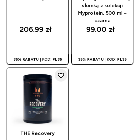
słomką z kolekcji
Myprotein, 500 ml –
czarna
206.99 zł‎
99.00 zł‎
SZYBKI ZAKUP
SZYBKI ZAKUP
35% RABATU
| KOD:
PL35
35% RABATU
| KOD:
PL35
THE Recovery