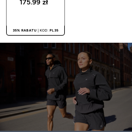
175.99 zł‎
SZYBKI ZAKUP
35% RABATU
| KOD:
PL35