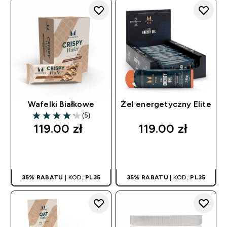
Wafelki Białkowe
Żel energetyczny Elite
(5)
4.2 out of 5 stars
119.00 zł‎
119.00 zł‎
SZYBKI ZAKUP
SZYBKI ZAKUP
35% RABATU
| KOD:
PL35
35% RABATU
| KOD:
PL35