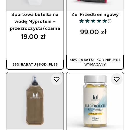
Sportowa butelka na
Żel Przedtreningowy
(1)
wodę Myprotein –
5 out of 5 stars
przezroczysta/czarna
99.00 zł‎
19.00 zł‎
SZYBKI ZAKUP
SZYBKI ZAKUP
45% RABATU
| KOD NIE JEST
35% RABATU
| KOD:
PL35
WYMAGANY