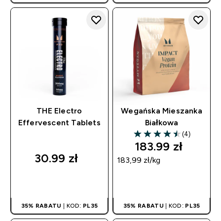
THE Electro
Wegańska Mieszanka
Effervescent Tablets
Białkowa
(4)
4.5 out of 5 stars
183.99 zł‎
30.99 zł‎
183,99 zł‎/kg
SZYBKI ZAKUP
SZYBKI ZAKUP
35% RABATU
| KOD:
PL35
35% RABATU
| KOD:
PL35