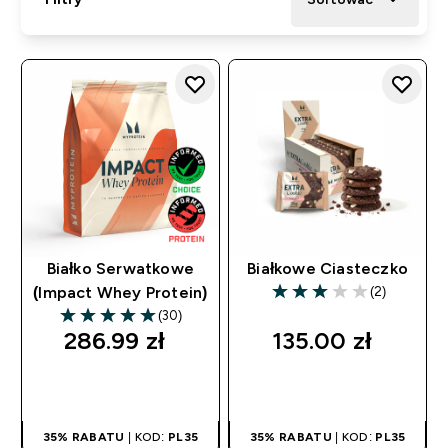
Białko Serwatkowe
Białkowe Ciasteczko
(2)
(Impact Whey Protein)
3 out of 5 stars
(30)
4.97 out of 5 stars
286.99 zł‎
135.00 zł‎
SZYBKI ZAKUP
SZYBKI ZAKUP
35% RABATU
| KOD:
PL35
35% RABATU
| KOD:
PL35