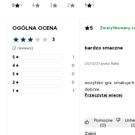
5
1
4
3
2
1
1
OGÓLNA OCENA
5
Zweryfikowany z
3
3 out of 5 stars
bardzo smaczne
(2 reviews)
5
★
1
5 stars rating 1 reviews
20/12/21 przez Rafal
4
★
0
4 stars rating 0 reviews
3
★
0
3 stars rating 0 reviews
2
★
0
wszytsko gra. smakuje 
2 stars rating 0 reviews
dobrze.
1
★
1
1 stars rating 1 reviews
Przeczytaj więcej
Pomocne
Unhe
(0)
(
Zgłoś