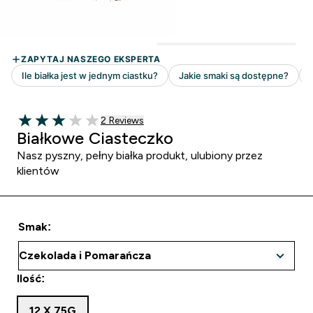
2 customer reviews
2 Reviews
3 out of 5 stars
Białkowe Ciasteczko
Nasz pyszny, pełny białka produkt, ulubiony przez
klientów
Smak:
Ilość:
12 X 75G