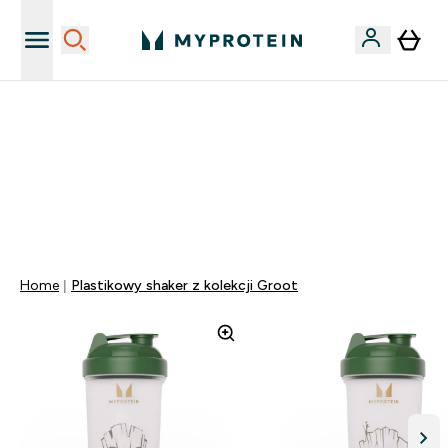
Niezrównana jakość
40% ZNIŻKI NA PRAWIE WSZYSTKOI | KOD: PL40
DARMOWA DOSTAWA PRZY ZAKUPACH POWYŻEJ 115
ZŁ
0 0
:
0 1
:
5 7
:
2 9
Dni
Godziny
Minuty
Sekundy
Home
Plastikowy shaker z kolekcji Groot