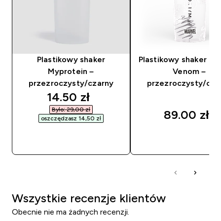
Plastikowy shaker
Plastikowy shaker M
Myprotein –
Venom –
przezroczysty/czarny
przezroczysty/cza
discounted price
14.50 zł‎
Było: 29,00 zł‎
89.00 zł‎
oszczędzasz 14,50 zł‎
SZYBKI ZAKUP
SZYBKI ZAKUP
Wszystkie recenzje klientów
Obecnie nie ma żadnych recenzji.