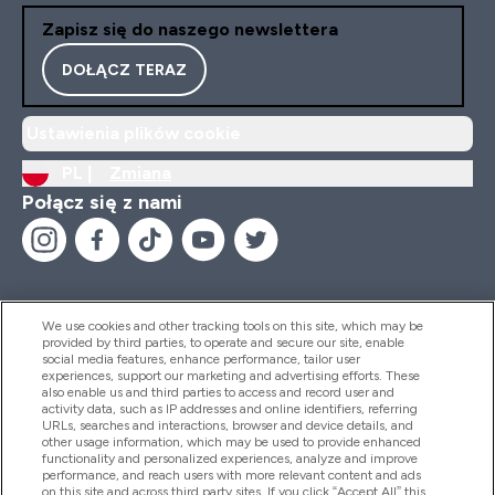
Zapisz się do naszego newslettera
DOŁĄCZ TERAZ
Ustawienia plików cookie
PL |
Zmiana
Połącz się z nami
We use cookies and other tracking tools on this site, which may be
provided by third parties, to operate and secure our site, enable
Pomoc I Informacja
social media features, enhance performance, tailor user
experiences, support our marketing and advertising efforts. These
also enable us and third parties to access and record user and
activity data, such as IP addresses and online identifiers, referring
Produkty
URLs, searches and interactions, browser and device details, and
other usage information, which may be used to provide enhanced
functionality and personalized experiences, analyze and improve
performance, and reach users with more relevant content and ads
on this site and across third party sites. If you click “Accept All” this