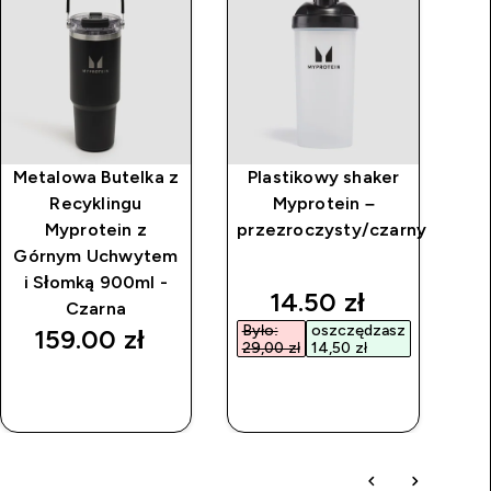
Metalowa Butelka z
Plastikowy shaker
Bu
Recyklingu
Myprotein –
Myprotein z
przezroczysty/czarny
s
Górnym Uchwytem
ko
i Słomką 900ml -
discounted price
14.50 zł‎
Czarna
Było:
oszczędzasz
159.00 zł‎
29,00 zł‎
14,50 zł‎
SZYBKI
SZYBKI
ZAKUP
ZAKUP