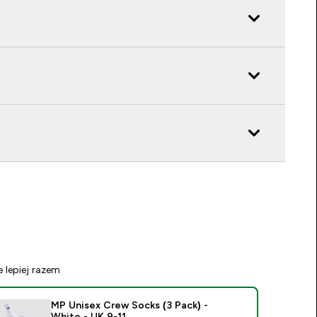
e lepiej razem
MP Unisex Crew Socks (3 Pack) -
White - UK 9-11