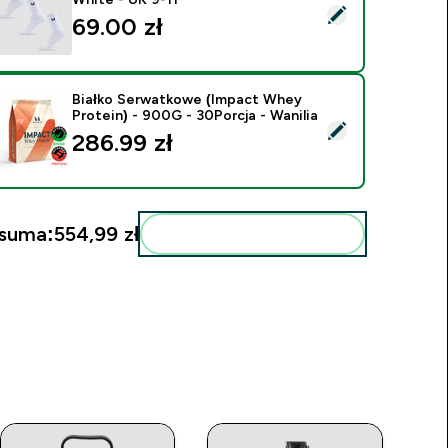
ybierz ten produkt - MP Unisex Crew Socks (3 Pack) - White 
69.00 zł‎
Białko Serwatkowe (Impact Whey
Protein) - 900G - 30Porcja - Wanilia
ybierz ten produkt - Białko Serwatkowe (Impact Whey Protein)
286.99 zł‎
 suma:
554,99 zł‎
Dodaj do swojej rutyny