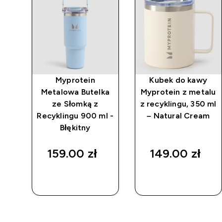
 z
Myprotein
Kubek do kawy
Metalowa Butelka
Myprotein z metalu
 z
ze Słomką z
z recyklingu, 350 ml
in,
Recyklingu 900 ml -
– Natural Cream
al
Błękitny
159.00 zł‎
149.00 zł‎
SZYBKI
SZYBKI
ZAKUP
ZAKUP