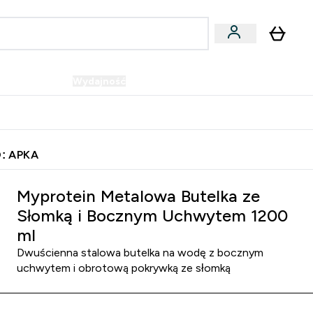
Wegańskie
Wydajność
Oferty!
u
er Batony i Przekąski submenu
Enter Wegańskie submenu
Enter Wydajność submenu
⌄
⌄
Szybka dostawa do punktu odbioru
: APKA
Myprotein Metalowa Butelka ze
Słomką i Bocznym Uchwytem 1200
ml
Dwuścienna stalowa butelka na wodę z bocznym
uchwytem i obrotową pokrywką ze słomką