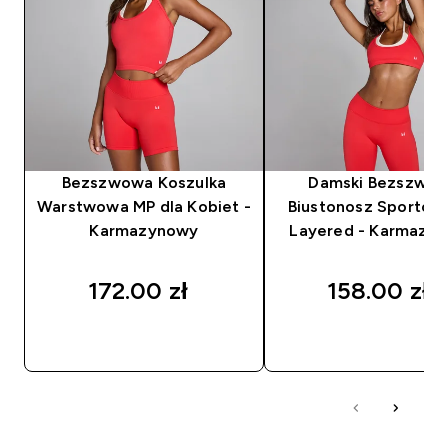
Bezszwowa Koszulka
Damski Bezszwo
Warstwowa MP dla Kobiet -
Biustonosz Sportow
Karmazynowy
Layered - Karmazy
172.00 zł‎
158.00 zł‎
SZYBKI ZAKUP
SZYBKI ZAKUP