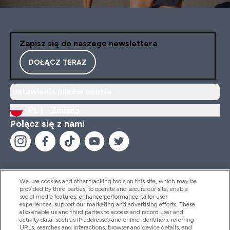
Zapisz się do naszego newslettera
DOŁĄCZ TERAZ
Ustawienia plików cookie
PL |
Zmiana
Połącz się z nami
We use cookies and other tracking tools on this site, which may be
provided by third parties, to operate and secure our site, enable
Pomoc I Informacja
social media features, enhance performance, tailor user
experiences, support our marketing and advertising efforts. These
also enable us and third parties to access and record user and
activity data, such as IP addresses and online identifiers, referring
Produkty
URLs, searches and interactions, browser and device details, and