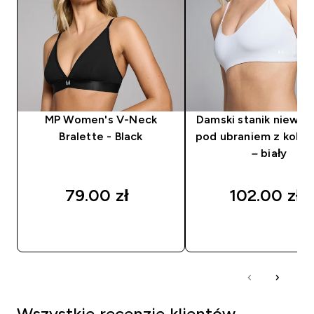
MP Women's V-Neck
Damski stanik niewid
Bralette - Black
pod ubraniem z kolek
– biały
79.00 zł‎
102.00 zł‎
SZYBKI ZAKUP
SZYBKI ZAKUP
Wszystkie recenzje klientów