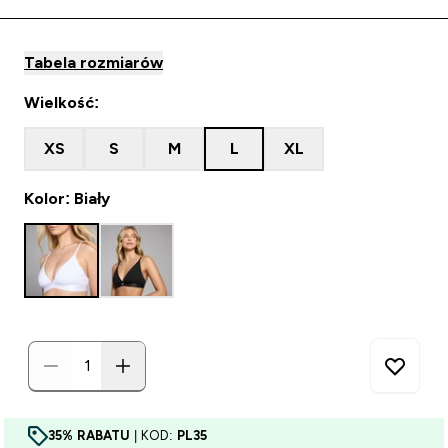
Tabela rozmiarów
Wielkość:
XS
S
M
L
XL
Kolor: Biały
35% RABATU
| KOD:
PL35