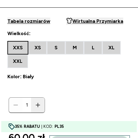
Tabela rozmiarów
Wirtualna Przymiarka
Wielkość:
XXS
XS
S
M
L
XL
XXL
Kolor: Biały
35% RABATU
| KOD:
PL35
discounted price
60.00 zł‎