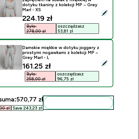
dotyku tkaniny z kolekcji MP – Grey
Marl - XS
ybierz ten produkt - Damska bluza z kapturem i zapięciem na su
discounted price
224.19 zł‎
Było:
oszczędzasz
278,00 zł‎
53,81 zł‎
Damskie miękkie w dotyku joggery z
prostymi nogawkami z kolekcji MP –
Grey Marl - L
ybierz ten produkt - Damskie miękkie w dotyku joggery z prost
discounted price
161.25 zł‎
Było:
oszczędzasz
258,00 zł‎
96,75 zł‎
suma:
570,77 zł‎
Dodaj do swojej rutyny
0 zł‎
Save 243,23 zł‎