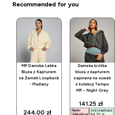
Recommended for you
a
MP Damska Lekka
Damska krótka
 i
Bluza z Kapturem
bluza z kapturem
wak
na Zamek Loopback
zapinana na suwak
 MP
- Maślany
z kolekcji Tempo
MP – Night Grey
discounted p
141.25 zł‎
Było:
oszczędzasz
244.00 zł‎
226,00 zł‎
84,75 zł‎