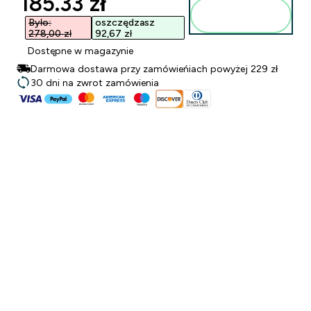
discounted price
185.33 zł‎
Dodaj do
torby
Było:
oszczędzasz
278,00 zł‎
92,67 zł‎
Dostępne w magazynie
Darmowa dostawa przy zamówieńiach powyżej 229 zł
30 dni na zwrot zamówienia