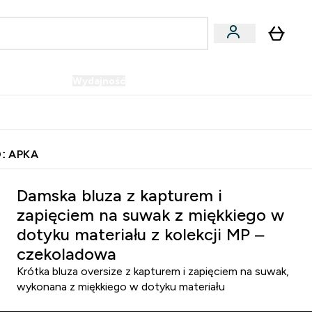
Wegańskie
Wydajność
Oferty!
u
er Batony i Przekąski submenu
Enter Wegańskie submenu
Enter Wydajność submenu
⌄
⌄
Szybka dostawa do punktu odbioru
: APKA
wa
Damska bluza z kapturem i
zapięciem na suwak z miękkiego w
dotyku materiału z kolekcji MP –
czekoladowa
Krótka bluza oversize z kapturem i zapięciem na suwak,
wykonana z miękkiego w dotyku materiału