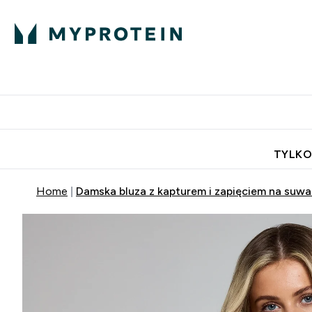
Porada Eksperta
Białko
Odżywi
Enter Porada Ekspe
Enter Bia
⌄
⌄
Darmowa dostawa do domu od
TYLKO
Home
Damska bluza z kapturem i zapięciem na suwa