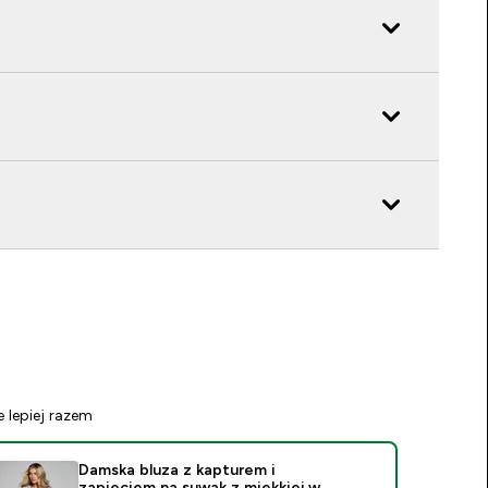
e lepiej razem
Damska bluza z kapturem i
zapięciem na suwak z miękkiej w