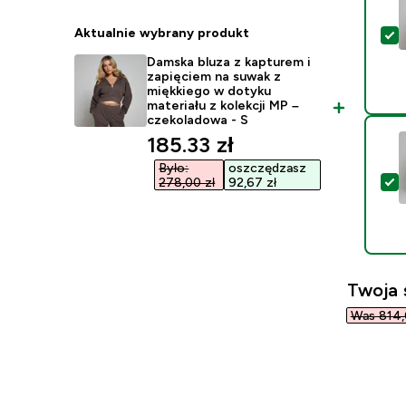
Aktualnie wybrany produkt
W
Damska bluza z kapturem i
zapięciem na suwak z
miękkiego w dotyku
materiału z kolekcji MP –
czekoladowa - S
discounted price
185.33 zł‎
Było:
oszczędzasz
W
278,00 zł‎
92,67 zł‎
Twoja 
Was 814,0