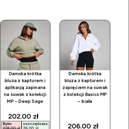
Damska krótka
Damska krótka
Da
bluza z kapturem i
bluza z kapturem i
aplikacją zapinana
zapięciem na suwak
na suwak z kolekcji
z kolekcji Basics MP
Th
MP – Deep Sage
– biała
rice
discounted price
202.00 zł‎
Było:
oszczędzasz
206.00 zł‎
228,00 zł‎
26,00 zł‎