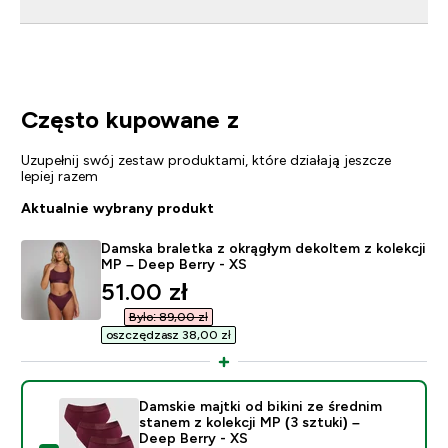
Często kupowane z
Uzupełnij swój zestaw produktami, które działają jeszcze
lepiej razem
Aktualnie wybrany produkt
Damska braletka z okrągłym dekoltem z kolekcji
MP – Deep Berry - XS
discounted price
51.00 zł‎
Było: 89,00 zł‎
oszczędzasz 38,00 zł‎
Damskie majtki od bikini ze średnim
stanem z kolekcji MP (3 sztuki) –
Deep Berry - XS