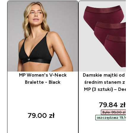
MP Women's V-Neck
Damskie majtki od bik
Bralette - Black
średnim stanem z kol
MP (3 sztuki) – Deep 
discounted
79.84 zł‎
Było: 99,00 zł‎
79.00 zł‎
oszczędzasz 19,16 zł‎
SZYBKI ZAKUP
SZYBKI ZAKUP