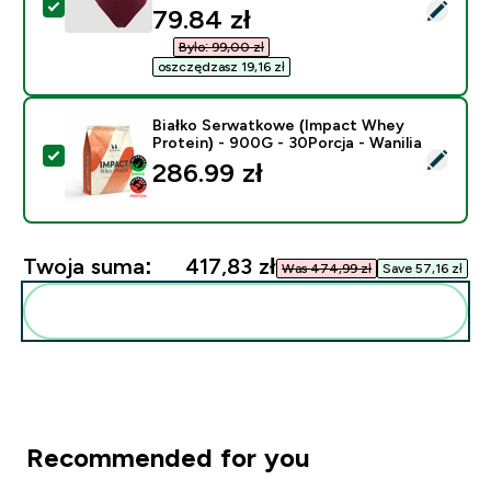
Wybierz ten produkt - Damskie majtki od bikini ze śred
discounted price
79.84 zł‎
Było: 99,00 zł‎
oszczędzasz 19,16 zł‎
Białko Serwatkowe (Impact Whey
Protein) - 900G - 30Porcja - Wanilia
Wybierz ten produkt - Białko Serwatkowe (Impact Whey
286.99 zł‎
Twoja suma:
417,83 zł‎
Was 474,99 zł‎
Save 57,16 zł‎
Dodaj do swojej rutyny
Recommended for you