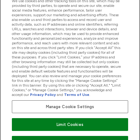
We use cookies and other tracking tools on this site, which may be
provided by third parties, to operate and secure our site, enable
Pomoc I Informacja
social media features, enhance performance, tailor user
experiences, support our marketing and advertising efforts. These
also enable us and third parties to access and record user and
activity data, such as IP addresses and online identifiers, referring
Produkty
URLs, searches and interactions, browser and device details, and
other usage information, which may be used to provide enhanced
functionality and personalized experiences, analyze and improve
performance, and reach users with more relevant content and ads
on this site and across third party sites. If you click “Accept All” this
Informacje O Firmie
site may deploy cookies (including third party cookies) for all of
these purposes. If you click “Limit Cookies,” your IP address and
other browsing information may still be collected but only cookies
(including third party cookies) that are necessary to operate, secure
Okazje W Myprotein
and enable default website features and functionalities will be
deployed. You can also review and manage your cookie preferences
for this site at any time by clicking the “Manage Cookie Settings”
link in this banner. By using this site or clicking "Accept All," "Limit
Cookies," or "Manage Cookie Settings," you acknowledge and
2026 The Hut.com Ltd
accept our
Privacy Policy
and
Terms of Use
.
Manage Cookie Settings
Pay with
Limit Cookies