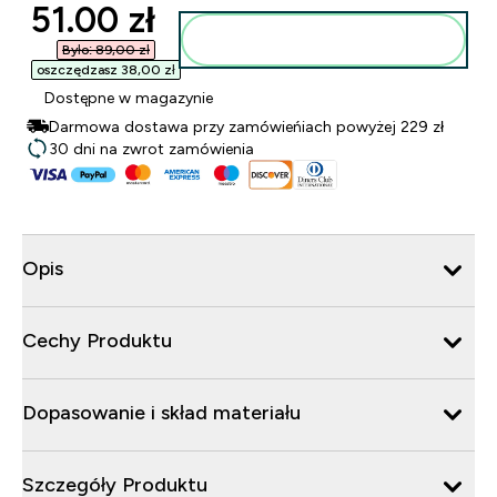
discounted price
51.00 zł‎
Dodaj do torby
Było: 89,00 zł‎
oszczędzasz 38,00 zł‎
Dostępne w magazynie
Darmowa dostawa przy zamówieńiach powyżej 229 zł
30 dni na zwrot zamówienia
Opis
Cechy Produktu
Dopasowanie i skład materiału
Szczegóły Produktu