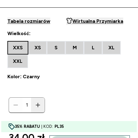
Tabela rozmiarów
Wirtualna Przymiarka
Wielkość:
XXS
XS
S
M
L
XL
XXL
Kolor: Czarny
35% RABATU
| KOD:
PL35
discounted price
34.00 zł‎