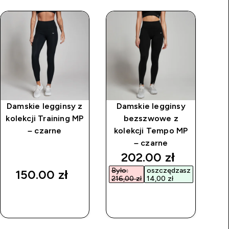
Damskie legginsy z
Damskie legginsy
Da
kolekcji Training MP
bezszwowe z
ko
– czarne
kolekcji Tempo MP
– czarne
rice
discounted price
202.00 zł‎
Było:
oszczędzasz
Był
150.00 zł‎
216,00 zł‎
14,00 zł‎
192
SZYBKI
SZYBKI
ZAKUP
ZAKUP