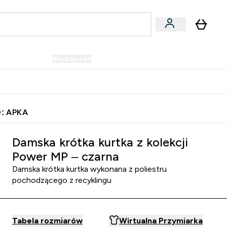
Wegańskie
Wydajność
Oferty!
u
er Batony i Przekąski submenu
Enter Wegańskie submenu
Enter Wydajność submenu
⌄
⌄
Szybka dostawa do punktu odbioru
: APKA
Damska krótka kurtka z kolekcji
Power MP – czarna
Damska krótka kurtka wykonana z poliestru
pochodzącego z recyklingu
Tabela rozmiarów
Wirtualna Przymiarka