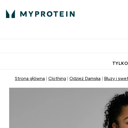
Porada Eksperta
Białko
Odżywi
Enter Porada Ekspe
Enter Bia
⌄
⌄
Darmowa dostawa do domu od
TYLKO
Strona główna
Clothing
Odzież Damska
Bluzy i swe