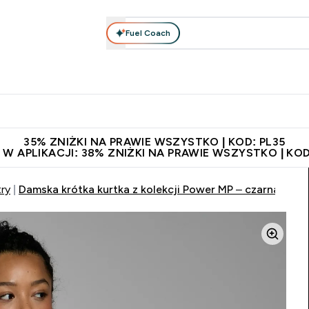
Fuel Coach
anie
Odzież i Akcesoria
Witaminy
Batony i Przekąski
rta submenu
łko submenu
Enter Odżywianie submenu
Enter Odzież i Akcesoria submenu
Enter Witaminy submen
Ent
⌄
⌄
⌄
⌄
 229zł
Niezrównana jakość
Zaproś znajomego, zarób 65zł
35% ZNIŻKI NA PRAWIE WSZYSTKO | KOD: PL35
 W APLIKACJI: 38% ZNIŻKI NA PRAWIE WSZYSTKO | KOD
try
Damska krótka kurtka z kolekcji Power MP – czarna