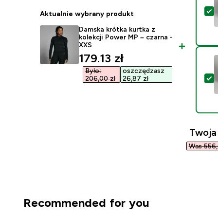
W
Aktualnie wybrany produkt
Damska krótka kurtka z
kolekcji Power MP – czarna -
XXS
discounted price
179.13 zł‎
Było:
oszczędzasz
W
206,00 zł‎
26,87 zł‎
Twoja
Was 556,0
Recommended for you