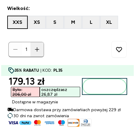
Wielkość:
XXS
XS
S
M
L
XL
35% RABATU
| KOD:
PL35
discounted price
179.13 zł‎
Dodaj do
torby
Było:
oszczędzasz
206,00 zł‎
26,87 zł‎
Dostępne w magazynie
Darmowa dostawa przy zamówieńiach powyżej 229 zł
30 dni na zwrot zamówienia