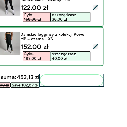
discounted price
122.00 zł‎
ybierz ten produkt - Damskie Legginsy MP Active z Kieszeniam
Było:
oszczędzasz
158,00 zł‎
36,00 zł‎
Damskie legginsy z kolekcji Power
MP – czarne - XS
discounted price
152.00 zł‎
ybierz ten produkt - Damskie legginsy z kolekcji Power MP – c
Było:
oszczędzasz
192,00 zł‎
40,00 zł‎
 suma:
453,13 zł‎
Dodaj do swojej rutyny
0 zł‎
Save 102,87 zł‎