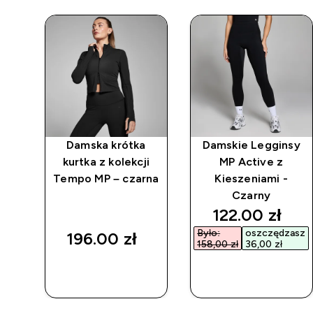
owa
Damska krótka
Damskie Legginsy
 na
kurtka z kolekcji
MP Active z
i
Tempo MP – czarna
Kieszeniami -
na
Czarny
 price
discounted p
122.00 zł‎
asz
Było:
oszczędzasz
196.00 zł‎
158,00 zł‎
36,00 zł‎
SZYBKI
SZYBKI
ZAKUP
ZAKUP