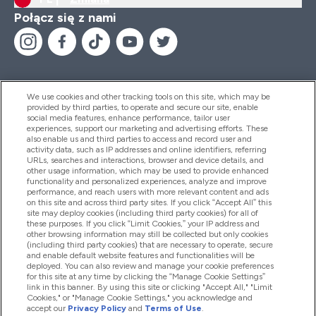
Połącz się z nami
We use cookies and other tracking tools on this site, which may be
provided by third parties, to operate and secure our site, enable
Pomoc I Informacja
social media features, enhance performance, tailor user
experiences, support our marketing and advertising efforts. These
also enable us and third parties to access and record user and
activity data, such as IP addresses and online identifiers, referring
Produkty
URLs, searches and interactions, browser and device details, and
other usage information, which may be used to provide enhanced
functionality and personalized experiences, analyze and improve
performance, and reach users with more relevant content and ads
on this site and across third party sites. If you click “Accept All” this
Informacje O Firmie
site may deploy cookies (including third party cookies) for all of
these purposes. If you click “Limit Cookies,” your IP address and
other browsing information may still be collected but only cookies
(including third party cookies) that are necessary to operate, secure
Okazje W Myprotein
and enable default website features and functionalities will be
deployed. You can also review and manage your cookie preferences
for this site at any time by clicking the “Manage Cookie Settings”
link in this banner. By using this site or clicking "Accept All," "Limit
Cookies," or "Manage Cookie Settings," you acknowledge and
2026 The Hut.com Ltd
accept our
Privacy Policy
and
Terms of Use
.