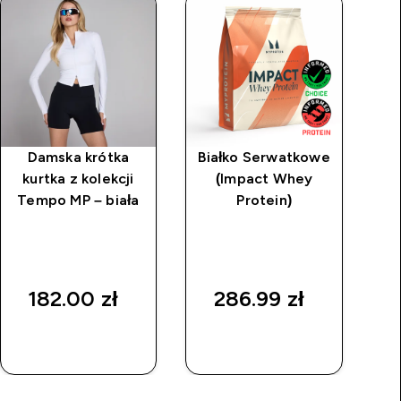
Damska krótka
Białko Serwatkowe
kurtka z kolekcji
(Impact Whey
bl
Tempo MP – biała
Protein)
za
z 
182.00 zł‎
286.99 zł‎
SZYBKI
SZYBKI
ZAKUP
ZAKUP