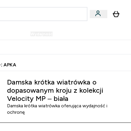
Wegańskie
Wydajność
Oferty!
u
er Batony i Przekąski submenu
Enter Wegańskie submenu
Enter Wydajność submenu
⌄
⌄
Szybka dostawa do punktu odbioru
: APKA
Damska krótka wiatrówka o
dopasowanym kroju z kolekcji
Velocity MP – biała
Damska krótka wiatrówka oferująca wydajność i
ochronę