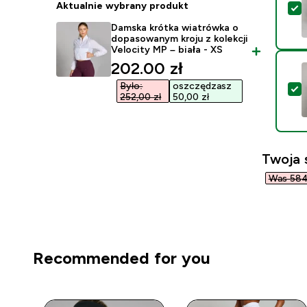
Aktualnie wybrany produkt
W
Damska krótka wiatrówka o
dopasowanym kroju z kolekcji
Velocity MP – biała - XS
discounted price
202.00 zł‎
Było:
oszczędzasz
W
252,00 zł‎
50,00 zł‎
Twoja 
Was 584,
Recommended for you