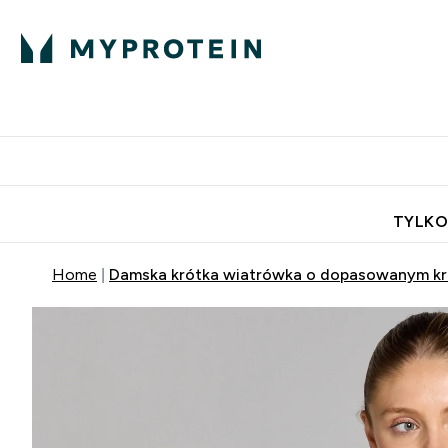
Porada Eksperta
Białko
Odżywi
Enter Porada Ekspe
Enter Bia
⌄
⌄
Darmowa dostawa do domu od
TYLKO
Home
Damska krótka wiatrówka o dopasowanym kroju