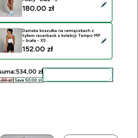
ybierz ten produkt - Damskie Szorty 2 w 1 MP Tempo Floaty - 
180.00 zł‎
Damska koszulka na ramiączkach z
tyłem racerback z kolekcji Tempo MP
ybierz ten produkt - Damska koszulka na ramiączkach z tyłem r
– biała - XS
152.00 zł‎
suma:
534,00 zł‎
Dodaj do swojej rutyny
00 zł‎
Save 50,00 zł‎