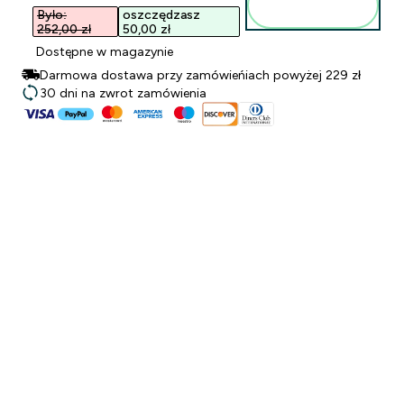
torby
Było:
oszczędzasz
252,00 zł‎
50,00 zł‎
Dostępne w magazynie
Darmowa dostawa przy zamówieńiach powyżej 229 zł
30 dni na zwrot zamówienia