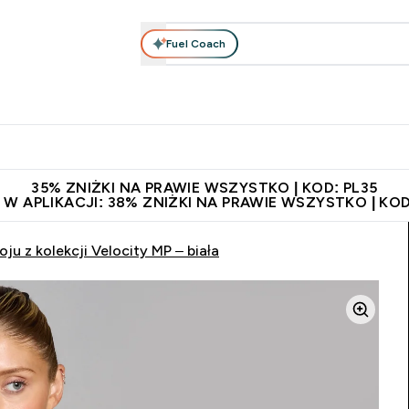
Fuel Coach
anie
Odzież i Akcesoria
Witaminy
Batony i Przekąski
rta submenu
łko submenu
Enter Odżywianie submenu
Enter Odzież i Akcesoria submenu
Enter Witaminy submen
Ent
⌄
⌄
⌄
⌄
 229zł
Niezrównana jakość
Zaproś znajomego, zarób 65zł
35% ZNIŻKI NA PRAWIE WSZYSTKO | KOD: PL35
 W APLIKACJI: 38% ZNIŻKI NA PRAWIE WSZYSTKO | KOD
 z kolekcji Velocity MP – biała