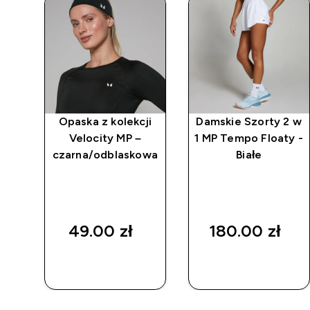
ka
Opaska z kolekcji
Damskie Szorty 2 w
ty
Velocity MP –
1 MP Tempo Floaty -
czarna/odblaskowa
Białe
49.00 zł‎
180.00 zł‎
SZYBKI
SZYBKI
ZAKUP
ZAKUP