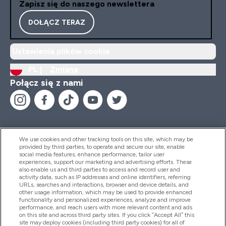
Zapisz się do naszego newslettera
DOŁĄCZ TERAZ
Ustawienia plików cookie
PL |
Zmiana
Połącz się z nami
We use cookies and other tracking tools on this site, which may be
provided by third parties, to operate and secure our site, enable
Pomoc I Informacja
social media features, enhance performance, tailor user
experiences, support our marketing and advertising efforts. These
also enable us and third parties to access and record user and
activity data, such as IP addresses and online identifiers, referring
Produkty
URLs, searches and interactions, browser and device details, and
other usage information, which may be used to provide enhanced
functionality and personalized experiences, analyze and improve
performance, and reach users with more relevant content and ads
on this site and across third party sites. If you click “Accept All” this
Informacje O Firmie
site may deploy cookies (including third party cookies) for all of