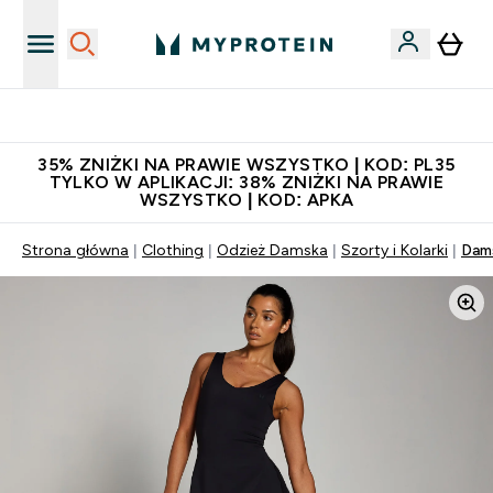
Niezrównana jakość
35% ZNIŻKI NA PRAWIE WSZYSTKO | KOD: PL35
TYLKO W APLIKACJI: 38% ZNIŻKI NA PRAWIE
WSZYSTKO | KOD: APKA
Strona główna
Clothing
Odzież Damska
Szorty i Kolarki
Dam