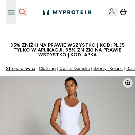
Niezrównana jakość
35% ZNIŻKI NA PRAWIE WSZYSTKO | KOD: PL35
TYLKO W APLIKACJI: 38% ZNIŻKI NA PRAWIE
WSZYSTKO | KOD: APKA
Strona główna
Clothing
Odzież Damska
Szorty i Kolarki
Dams