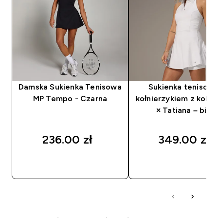
Damska Sukienka Tenisowa
Sukienka tenisowa
MP Tempo - Czarna
kołnierzykiem z kolek
× Tatiana – biała
236.00 zł‎
349.00 zł‎
SZYBKI ZAKUP
SZYBKI ZAKUP