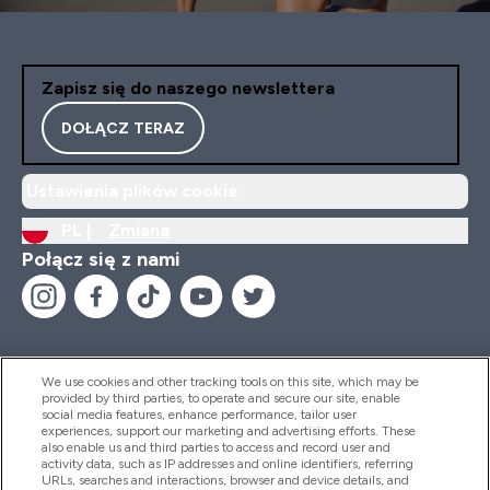
Zapisz się do naszego newslettera
DOŁĄCZ TERAZ
Ustawienia plików cookie
PL |
Zmiana
Połącz się z nami
We use cookies and other tracking tools on this site, which may be
provided by third parties, to operate and secure our site, enable
Pomoc I Informacja
social media features, enhance performance, tailor user
experiences, support our marketing and advertising efforts. These
also enable us and third parties to access and record user and
activity data, such as IP addresses and online identifiers, referring
Produkty
URLs, searches and interactions, browser and device details, and