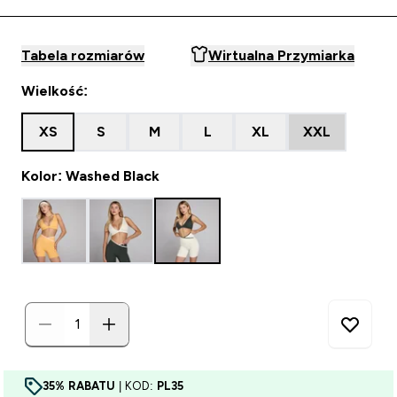
Tabela rozmiarów
Wirtualna Przymiarka
Wielkość:
XS
S
M
L
XL
XXL
Kolor: Washed Black
35% RABATU
| KOD:
PL35