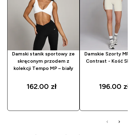
Damski stanik sportowy ze
Damskie Szorty MP 
skręconym przodem z
Contrast - Kość Sło
kolekcji Tempo MP – biały
162.00 zł‎
196.00 zł‎
SZYBKI ZAKUP
SZYBKI ZAKUP