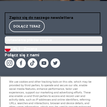
Zapisz się do naszego newslettera
DOŁĄCZ TERAZ
Ustawienia plików cookie
PL |
Zmiana
Połącz się z nami
We use cookies and other tracking tools on this site, which may be
provided by third parties, to operate and secure our site, enable
Pomoc I Informacja
social media features, enhance performance, tailor user
experiences, support our marketing and advertising efforts. These
also enable us and third parties to access and record user and
activity data, such as IP addresses and online identifiers, referring
Produkty
URLs, searches and interactions, browser and device details, and
other usage information, which may be used to provide enhanced