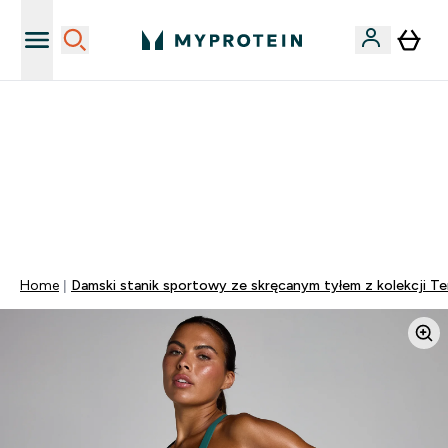
Niezrównana jakość
40% ZNIŻKI NA PRAWIE WSZYSTKOI | KOD: PL40
DARMOWA DOSTAWA PRZY ZAKUPACH POWYŻEJ 115
ZŁ
0 0
:
0 1
:
5 5
:
3 7
Dni
Godziny
Minuty
Sekundy
Home
Damski stanik sportowy ze skręcanym tyłem z kolekcji T