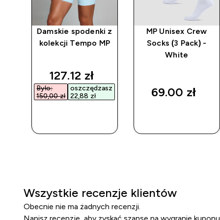
z
Damskie spodenki z
MP Unisex Crew
m z
kolekcji Tempo MP
Socks (3 Pack) -
 MP
White
discounted price
127.12 zł‎
Było:
oszczędzasz
69.00 zł‎
150,00 zł‎
22,88 zł‎
SZYBKI
SZYBKI
ZAKUP
ZAKUP
Wszystkie recenzje klientów
Obecnie nie ma żadnych recenzji.
Napisz recenzję, aby zyskać szansę na wygranie kuponu