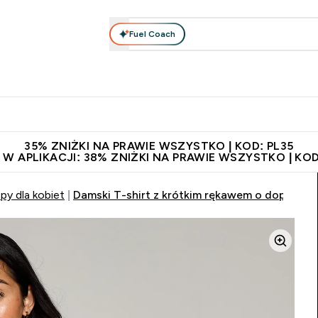
Fuel Coach
anie
Odzież i Akcesoria
Witaminy
Batony i Przekąski
rta submenu
łko submenu
Enter Odżywianie submenu
Enter Odzież i Akcesoria submenu
Enter Witaminy submen
Ent
⌄
⌄
⌄
⌄
 229zł
Niezrównana jakość
Zaproś znajomego, zarób 65zł
35% ZNIŻKI NA PRAWIE WSZYSTKO | KOD: PL35
 W APLIKACJI: 38% ZNIŻKI NA PRAWIE WSZYSTKO | KOD
opy dla kobiet
Damski T-shirt z krótkim rękawem o dopasowa