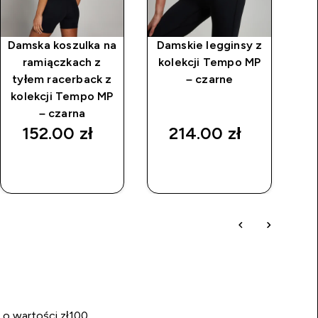
Damska koszulka na
Damskie legginsy z
D
ramiączkach z
kolekcji Tempo MP
kr
tyłem racerback z
– czarne
do
kolekcji Tempo MP
z 
– czarna
152.00 zł‎
214.00 zł‎
SZYBKI
SZYBKI
ZAKUP
ZAKUP
 o wartości zł100.