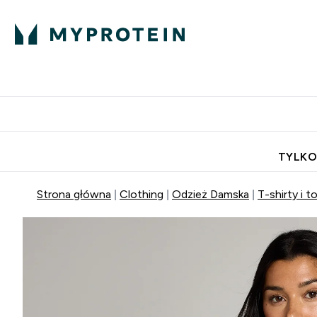
Porada Eksperta
Białko
Odżywi
Enter Porada Ekspe
Enter Bia
⌄
⌄
Darmowa dostawa do domu od
TYLKO
Strona główna
Clothing
Odzież Damska
T-shirty i t