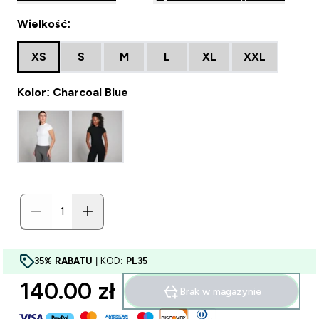
Wielkość:
XS
S
M
L
XL
XXL
Kolor: Charcoal Blue
35% RABATU
| KOD:
PL35
140.00 zł‎
Brak w magazynie