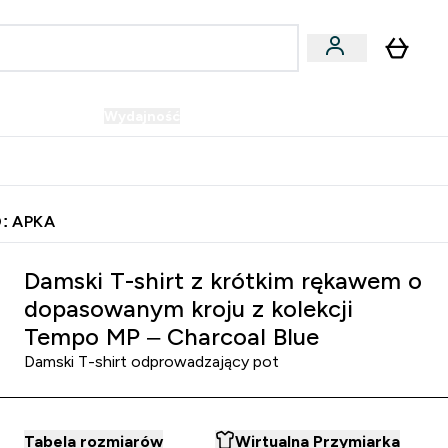
Wegańskie
Wydajność
Oferty!
u
er Batony i Przekąski submenu
Enter Wegańskie submenu
Enter Wydajność submenu
⌄
⌄
Szybka dostawa do punktu odbioru
: APKA
nym kroju z kolekcji Tempo MP
Damski T-shirt z krótkim rękawem o
dopasowanym kroju z kolekcji
Tempo MP – Charcoal Blue
Damski T-shirt odprowadzający pot
Tabela rozmiarów
Wirtualna Przymiarka