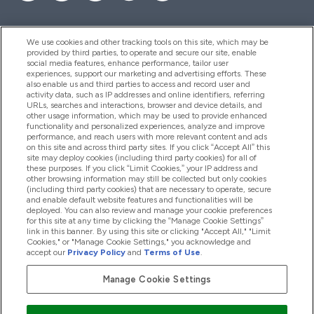
We use cookies and other tracking tools on this site, which may be
provided by third parties, to operate and secure our site, enable
Pomoc I Informacja
social media features, enhance performance, tailor user
experiences, support our marketing and advertising efforts. These
also enable us and third parties to access and record user and
activity data, such as IP addresses and online identifiers, referring
Produkty
URLs, searches and interactions, browser and device details, and
other usage information, which may be used to provide enhanced
functionality and personalized experiences, analyze and improve
performance, and reach users with more relevant content and ads
on this site and across third party sites. If you click “Accept All” this
Informacje O Firmie
site may deploy cookies (including third party cookies) for all of
these purposes. If you click “Limit Cookies,” your IP address and
other browsing information may still be collected but only cookies
(including third party cookies) that are necessary to operate, secure
Okazje W Myprotein
and enable default website features and functionalities will be
deployed. You can also review and manage your cookie preferences
for this site at any time by clicking the “Manage Cookie Settings”
link in this banner. By using this site or clicking "Accept All," "Limit
Cookies," or "Manage Cookie Settings," you acknowledge and
2026 The Hut.com Ltd
accept our
Privacy Policy
and
Terms of Use
.
Manage Cookie Settings