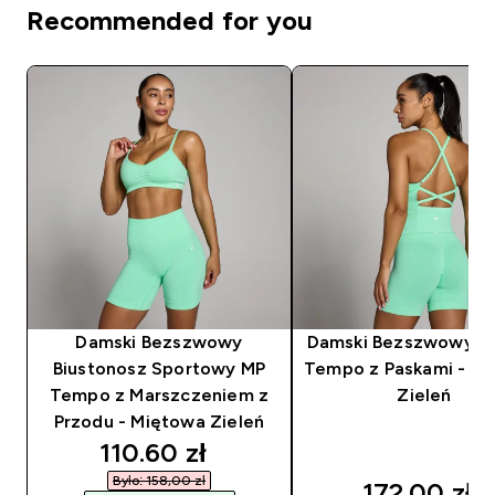
Recommended for you
Damski Bezszwowy
Damski Bezszwowy T
Biustonosz Sportowy MP
Tempo z Paskami - M
Tempo z Marszczeniem z
Zieleń
Przodu - Miętowa Zieleń
discounted price
110.60 zł‎
Było: 158,00 zł‎
172.00 zł‎