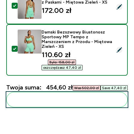
z Paskami - Miętowa Zieleń - XS
Wybierz ten produkt - Damski Bezszwowy Top MP Tem
172.00 zł‎
Damski Bezszwowy Biustonosz
Sportowy MP Tempo z
Marszczeniem z Przodu - Miętowa
Zieleń - XS
Wybierz ten produkt - Damski Bezszwowy Biustonosz
discounted price
110.60 zł‎
Było: 158,00 zł‎
oszczędzasz 47,40 zł‎
Twoja suma:
454,60 zł‎
Was 502,00 zł‎
Save 47,40 zł‎
Dodaj do swojej rutyny