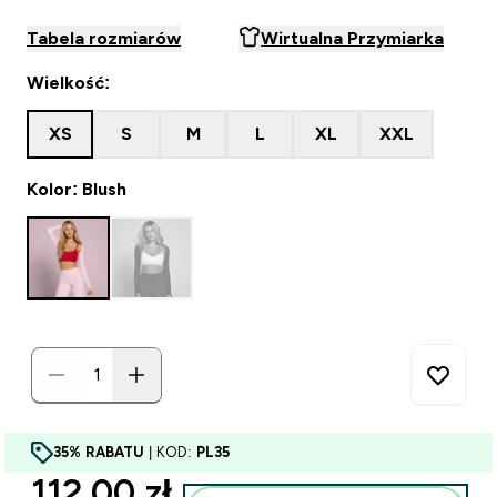
Tabela rozmiarów
Wirtualna Przymiarka
Wielkość:
XS
S
M
L
XL
XXL
Kolor: Blush
35% RABATU
| KOD:
PL35
discounted price
112.00 zł‎