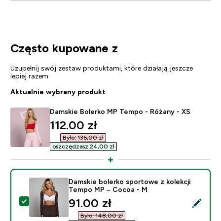
Często kupowane z
Uzupełnij swój zestaw produktami, które działają jeszcze
lepiej razem
Aktualnie wybrany produkt
Damskie Bolerko MP Tempo - Różany - XS
discounted price
112.00 zł‎
Było: 136,00 zł‎
oszczędzasz 24,00 zł‎
Damskie bolerko sportowe z kolekcji
Tempo MP – Cocoa - M
discounted price
91.00 zł‎
Wybierz ten produkt - Damskie bolerko sportowe z k
Było: 148,00 zł‎