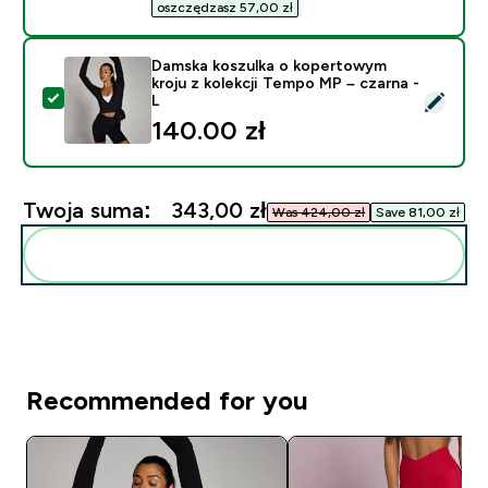
oszczędzasz 57,00 zł‎
Damska koszulka o kopertowym
kroju z kolekcji Tempo MP – czarna -
Wybierz ten produkt - Damska koszulka o kopertowym k
L
140.00 zł‎
Twoja suma:
343,00 zł‎
Was 424,00 zł‎
Save 81,00 zł‎
Dodaj do swojej rutyny
Recommended for you