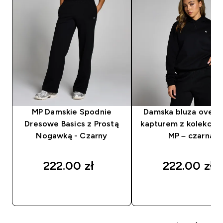
MP Damskie Spodnie
Damska bluza oversi
Dresowe Basics z Prostą
kapturem z kolekcji B
Nogawką - Czarny
MP – czarna
222.00 zł‎
222.00 zł‎
SZYBKI ZAKUP
SZYBKI ZAKUP