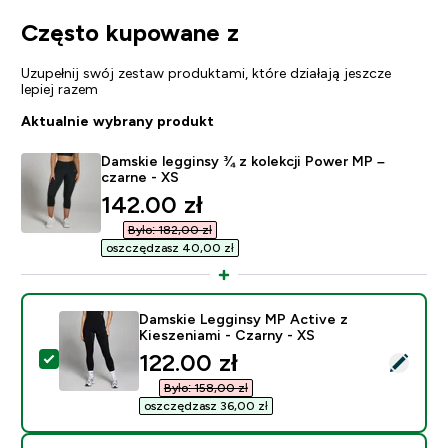
Często kupowane z
Uzupełnij swój zestaw produktami, które działają jeszcze
lepiej razem
Aktualnie wybrany produkt
Damskie legginsy ¾ z kolekcji Power MP –
czarne - XS
discounted price
142.00 zł‎
Było: 182,00 zł‎
oszczędzasz 40,00 zł‎
Damskie Legginsy MP Active z
Kieszeniami - Czarny - XS
discounted price
122.00 zł‎
Wybierz ten produkt - Damskie Legginsy MP Active z K
Było: 158,00 zł‎
oszczędzasz 36,00 zł‎