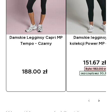
Damskie Legginsy Capri MP
Damskie legginsy 7
Tempo - Czarny
kolekcji Power MP – 
discounted
151.67 zł‎
Było: 182,00 zł‎
188.00 zł‎
oszczędzasz 30,33 zł‎
SZYBKI ZAKUP
SZYBKI ZAKUP