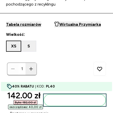
pochodzącego z recyklingu
Tabela rozmiarów
Wirtualna Przymiarka
Wielkość:
XS
S
40% RABATU
| KOD:
PL40
discounted price
142.00 zł‎
Dodaj do torby
Było: 182,00 zł‎
oszczędzasz 40,00 zł‎