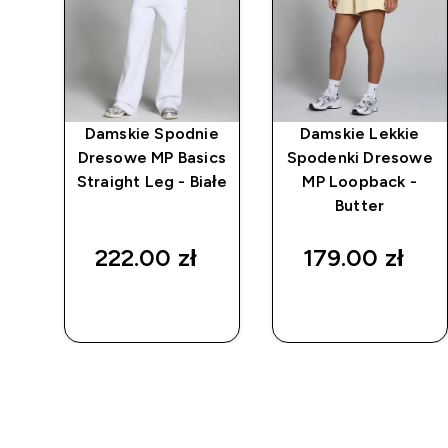
a
Damskie Spodnie
Damskie Lekkie
 i
Dresowe MP Basics
Spodenki Dresowe
wak
Straight Leg - Białe
MP Loopback -
 MP
Butter
222.00 zł‎
179.00 zł‎
SZYBKI
SZYBKI
ZAKUP
ZAKUP