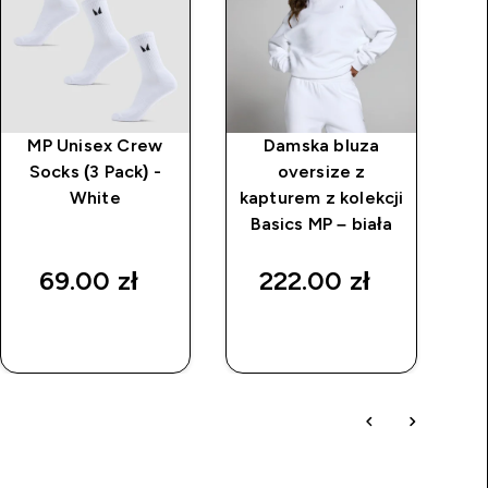
MP Unisex Crew
Damska bluza
D
Socks (3 Pack) -
oversize z
White
kapturem z kolekcji
ko
Basics MP – biała
69.00 zł‎
222.00 zł‎
SZYBKI
SZYBKI
ZAKUP
ZAKUP