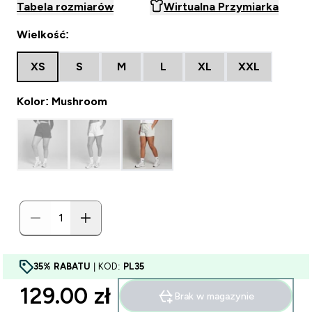
Tabela rozmiarów
Wirtualna Przymiarka
Wielkość:
XS
S
M
L
XL
XXL
Kolor: Mushroom
35% RABATU
| KOD:
PL35
129.00 zł‎
Brak w magazynie