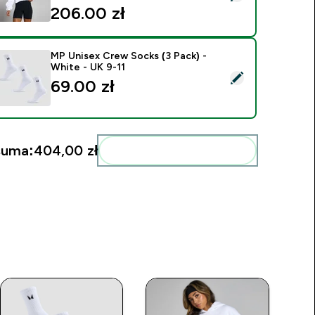
206.00 zł‎
MP Unisex Crew Socks (3 Pack) -
White - UK 9-11
ybierz ten produkt - MP Unisex Crew Socks (3 Pack) - White 
69.00 zł‎
suma:
404,00 zł‎
Dodaj do swojej rutyny