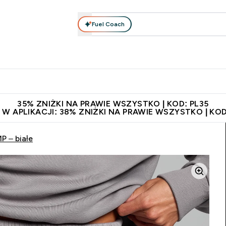
Fuel Coach
anie
Odzież i Akcesoria
Witaminy
Batony i Przekąski
rta submenu
łko submenu
Enter Odżywianie submenu
Enter Odzież i Akcesoria submenu
Enter Witaminy submen
Ent
⌄
⌄
⌄
⌄
 229zł
Niezrównana jakość
Zaproś znajomego, zarób 65zł
35% ZNIŻKI NA PRAWIE WSZYSTKO | KOD: PL35
 W APLIKACJI: 38% ZNIŻKI NA PRAWIE WSZYSTKO | KOD
P – białe