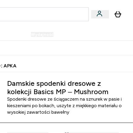
Wegańskie
Wydajność
Oferty!
u
er Batony i Przekąski submenu
Enter Wegańskie submenu
Enter Wydajność submenu
⌄
⌄
Szybka dostawa do punktu odbioru
: APKA
Damskie spodenki dresowe z
kolekcji Basics MP – Mushroom
Spodenki dresowe ze ściągaczem na sznurek w pasie i
kieszeniami po bokach, uszyte z miękkiego materiału o
wysokiej zawartości bawełny