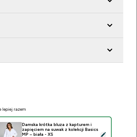
e lepiej razem
Damska krótka bluza z kapturem i
zapięciem na suwak z kolekcji Basics
ybierz ten produkt - Damska krótka bluza z kapturem i zapięcie
MP – biała - XS