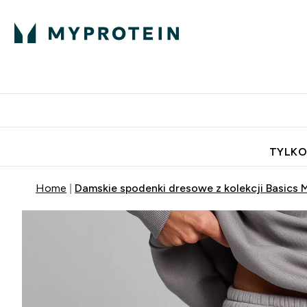
Porada Eksperta
Białko
Odżywi
Enter Porada Ekspe
Enter Bia
⌄
⌄
Darmowa dostawa do domu od
TYLKO
Home
Damskie spodenki dresowe z kolekcji Basics M