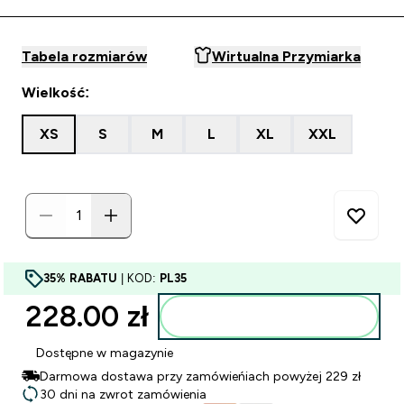
Tabela rozmiarów
Wirtualna Przymiarka
Wielkość:
XS
S
M
L
XL
XXL
35% RABATU
| KOD:
PL35
228.00 zł‎
Dodaj do torby
Dostępne w magazynie
Darmowa dostawa przy zamówieńiach powyżej 229 zł
30 dni na zwrot zamówienia