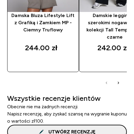
Damska Bluza Lifestyle Lift
Damskie legginsy
z Grafiką i Zamkiem MP -
szerokimi nogawka
Ciemny Truflowy
kolekcji Tall Tempo 
czarne
244.00 zł‎
242.00 zł‎
SZYBKI ZAKUP
SZYBKI ZAKUP
Wszystkie recenzje klientów
Obecnie nie ma żadnych recenzji.
Napisz recenzję, aby zyskać szansę na wygranie kuponu
o wartości zł100.
UTWÓRZ RECENZJĘ