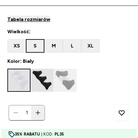
Tabela rozmiarów
Wielkość:
XS
S
M
L
XL
Kolor: Biały
35% RABATU
| KOD:
PL35