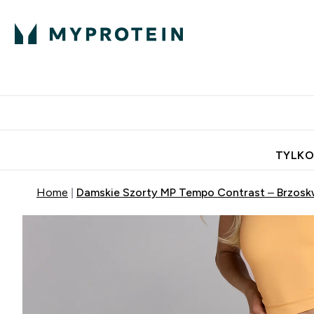
Porada Eksperta
Białko
Odżywi
Enter Porada Ekspe
Enter Bia
⌄
⌄
Darmowa dostawa do domu od
TYLKO
Home
Damskie Szorty MP Tempo Contrast – Brzos