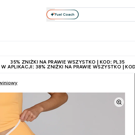
Fuel Coach
anie
Odzież i Akcesoria
Witaminy
Batony i Przekąski
rta submenu
łko submenu
Enter Odżywianie submenu
Enter Odzież i Akcesoria submenu
Enter Witaminy submen
Ent
⌄
⌄
⌄
⌄
 229zł
Niezrównana jakość
Zaproś znajomego, zarób 65zł
35% ZNIŻKI NA PRAWIE WSZYSTKO | KOD: PL35
 W APLIKACJI: 38% ZNIŻKI NA PRAWIE WSZYSTKO | KOD
kwiniowy