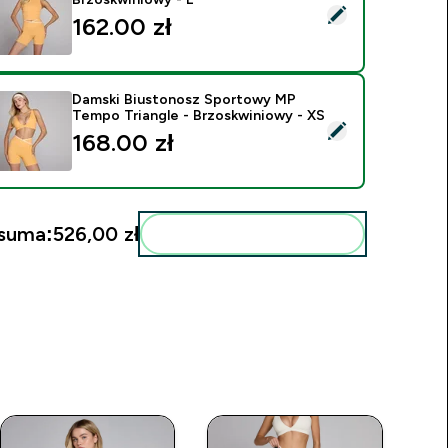
ybierz ten produkt - Damski Top MP Tempo High Neck - Brzo
162.00 zł‎
Damski Biustonosz Sportowy MP
Tempo Triangle - Brzoskwiniowy - XS
ybierz ten produkt - Damski Biustonosz Sportowy MP Tempo T
168.00 zł‎
suma:
526,00 zł‎
Dodaj do swojej rutyny