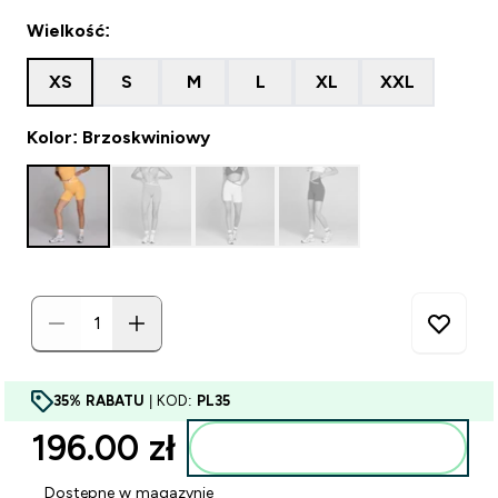
Wielkość:
XS
S
M
L
XL
XXL
Kolor: Brzoskwiniowy
35% RABATU
| KOD:
PL35
196.00 zł‎
Dodaj do torby
Dostępne w magazynie