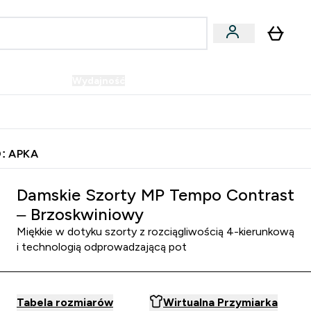
Wegańskie
Wydajność
Oferty!
u
er Batony i Przekąski submenu
Enter Wegańskie submenu
Enter Wydajność submenu
⌄
⌄
Szybka dostawa do punktu odbioru
: APKA
Damskie Szorty MP Tempo Contrast
– Brzoskwiniowy
Miękkie w dotyku szorty z rozciągliwością 4-kierunkową
i technologią odprowadzającą pot
Tabela rozmiarów
Wirtualna Przymiarka