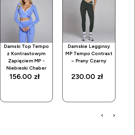
Damski Top Tempo
Damskie Legginsy
D
z Kontrastowym
MP Tempo Contrast
Zapięciem MP -
– Prany Czarny
Niebieski Chaber
156.00 zł‎
230.00 zł‎
SZYBKI
SZYBKI
ZAKUP
ZAKUP