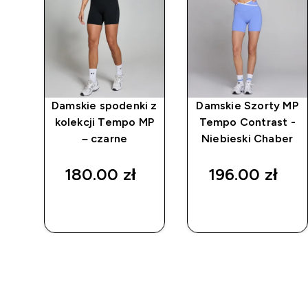
sz
Damskie spodenki z
Damskie Szorty MP
kolekcji Tempo MP
Tempo Contrast -
 -
– czarne
Niebieski Chaber
y
180.00 zł‎
196.00 zł‎
SZYBKI
SZYBKI
ZAKUP
ZAKUP