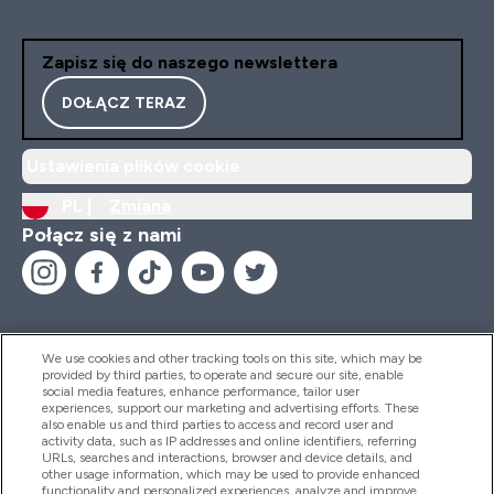
Zapisz się do naszego newslettera
DOŁĄCZ TERAZ
Ustawienia plików cookie
PL |
Zmiana
Połącz się z nami
We use cookies and other tracking tools on this site, which may be
provided by third parties, to operate and secure our site, enable
Pomoc I Informacja
social media features, enhance performance, tailor user
experiences, support our marketing and advertising efforts. These
also enable us and third parties to access and record user and
activity data, such as IP addresses and online identifiers, referring
Produkty
URLs, searches and interactions, browser and device details, and
other usage information, which may be used to provide enhanced
functionality and personalized experiences, analyze and improve