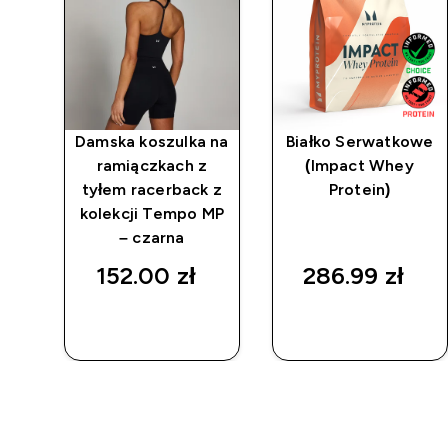
 na
Damska koszulka na
Białko Serwatkowe
ramiączkach z
(Impact Whey
 z
tyłem racerback z
Protein)
MP
kolekcji Tempo MP
– czarna
152.00 zł‎
286.99 zł‎
SZYBKI
SZYBKI
ZAKUP
ZAKUP