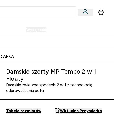
Wegańskie
Wydajność
Oferty!
u
er Batony i Przekąski submenu
Enter Wegańskie submenu
Enter Wydajność submenu
⌄
⌄
Szybka dostawa do punktu odbioru
: APKA
Damskie szorty MP Tempo 2 w 1
Floaty
Damskie zwiewne spodenki 2 w 1 z technologią
odprowadzania potu
Tabela rozmiarów
Wirtualna Przymiarka