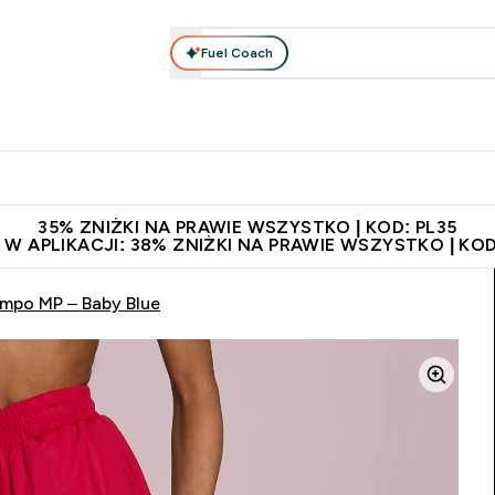
Fuel Coach
anie
Odzież i Akcesoria
Witaminy
Batony i Przekąski
rta submenu
łko submenu
Enter Odżywianie submenu
Enter Odzież i Akcesoria submenu
Enter Witaminy submen
Ent
⌄
⌄
⌄
⌄
 229zł
Niezrównana jakość
Zaproś znajomego, zarób 65zł
35% ZNIŻKI NA PRAWIE WSZYSTKO | KOD: PL35
 W APLIKACJI: 38% ZNIŻKI NA PRAWIE WSZYSTKO | KOD
empo MP – Baby Blue