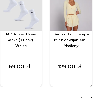
MP Unisex Crew
Damski Top Tempo
Da
Socks (3 Pack) -
MP z Zawijaniem -
White
Maślany
Był
69.00 zł‎
129.00 zł‎
170
SZYBKI
SZYBKI
ZAKUP
ZAKUP