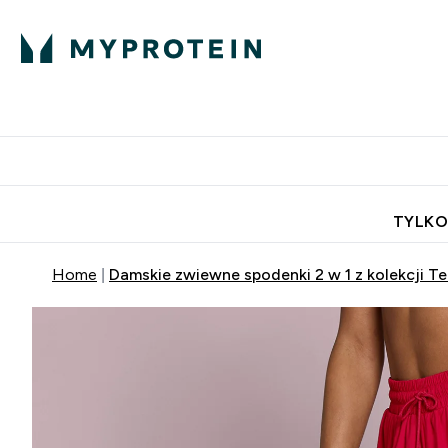
Porada Eksperta
Białko
Odżywi
Enter Porada Ekspe
Enter Bia
⌄
⌄
Darmowa dostawa do domu od
TYLKO
Home
Damskie zwiewne spodenki 2 w 1 z kolekcji T