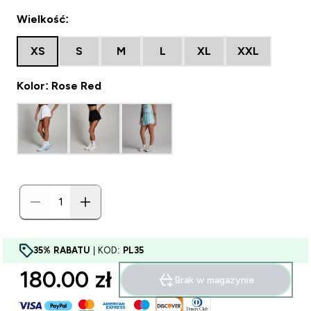
Wielkość:
XS
S
M
L
XL
XXL
Kolor: Rose Red
35% RABATU
| KOD:
PL35
180.00 zł‎
Brak w magazynie