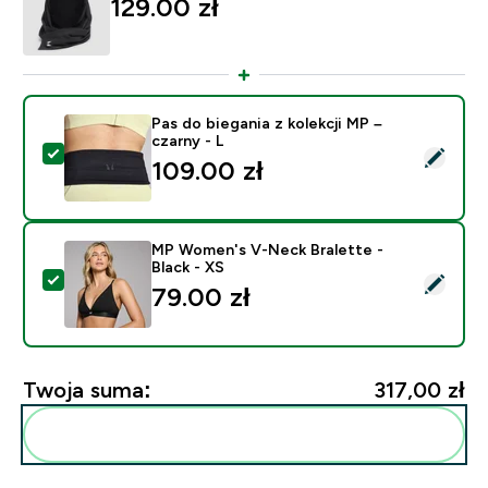
129.00 zł‎
Pas do biegania z kolekcji MP –
czarny - L
Wybierz ten produkt - Pas do biegania z kolekcji MP – 
109.00 zł‎
MP Women's V-Neck Bralette -
Black - XS
Wybierz ten produkt - MP Women's V-Neck Bralette - 
79.00 zł‎
Twoja suma:
317,00 zł‎
Dodaj do swojej rutyny